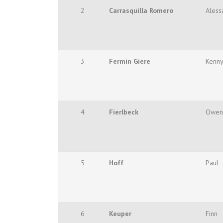
2
Carrasquilla Romero
Aless
3
Fermin Giere
Kenn
4
Fierlbeck
Owen
5
Hoff
Paul
6
Keuper
Finn