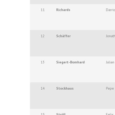
11
Richards
Darri
12
Schäffer
Jonat
13
Siegert-Bomhard
Julian
14
Stockhaus
Pepe
15
Ströll
Felix