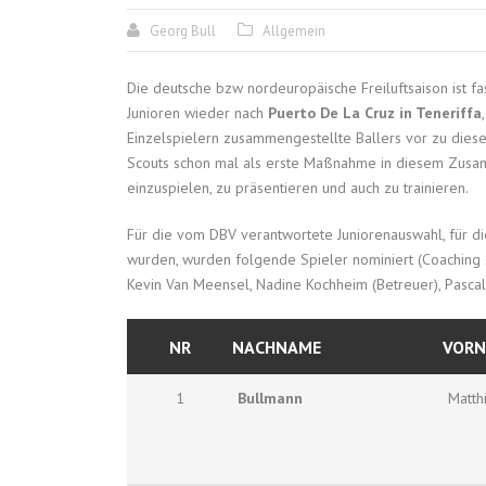
Georg Bull
Allgemein
Die deutsche bzw nordeuropäische Freiluftsaison ist f
Junioren wieder nach
Puerto De La Cruz in Teneriffa
Einzelspielern zusammengestellte Ballers vor zu die
Scouts schon mal als erste Maßnahme in diesem Zusa
einzuspielen, zu präsentieren und auch zu trainieren.
Für die vom DBV verantwortete Juniorenauswahl, für d
wurden, wurden folgende Spieler nominiert (Coaching S
Kevin Van Meensel, Nadine Kochheim (Betreuer), Pascal
NR
NACHNAME
VOR
1
Bullmann
Matth