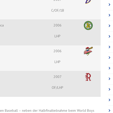
C/OF/1B
uca
2006
LHP
2006
LHP
2007
OF/LHP
en Baseball – neben der Halbfinalteilnahme beim World Boys