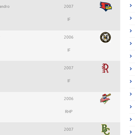
andro
2007
IF
y
2006
IF
2007
IF
2006
RHP
2007