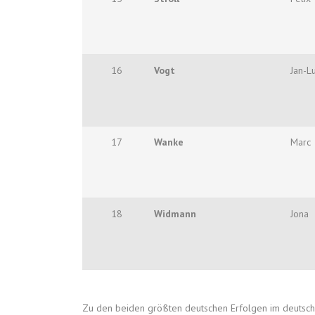
16
Vogt
Jan-L
17
Wanke
Marc
18
Widmann
Jona
Zu den beiden größten deutschen Erfolgen im deutsch