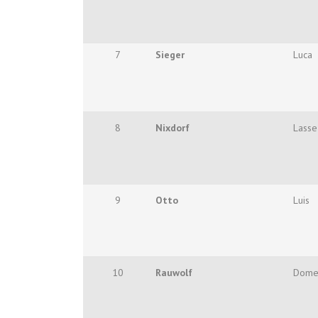
7
Sieger
Luca
8
Nixdorf
Lasse
9
Otto
Luis
10
Rauwolf
Dome