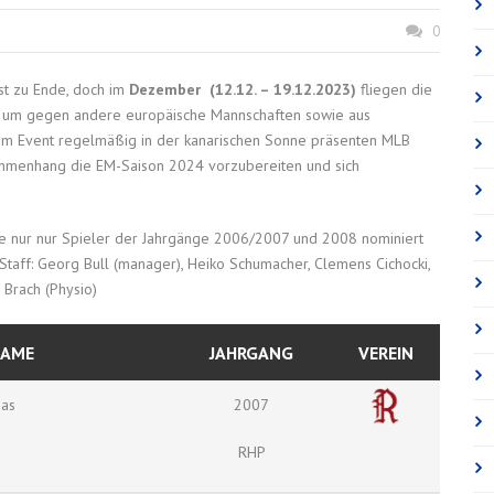
0
ast zu Ende, doch im
Dezember (12.12. – 19.12.2023)
fliegen die
, um gegen andere europäische Mannschaften sowie aus
sem Event regelmäßig in der kanarischen Sonne präsenten MLB
mmenhang die EM-Saison 2024 vorzubereiten und sich
ie nur nur Spieler der Jahrgänge 2006/2007 und 2008 nominiert
taff: Georg Bull (manager), Heiko Schumacher, Clemens Cichocki,
 Brach (Physio)
NAME
JAHRGANG
VEREIN
ias
2007
RHP