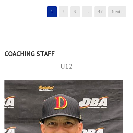
1
2
3
…
47
Next ›
COACHING STAFF
U12