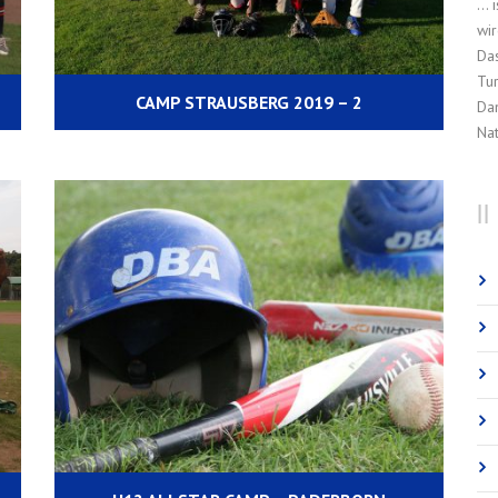
… 
wi
Das
Tur
CAMP STRAUSBERG 2019 – 2
Dan
Na