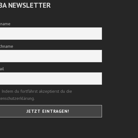
BA NEWSLETTER
rname
chname
ail
Indem du fortfährst akzeptierst du die
enschutzerklärung.