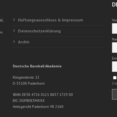
D
Haftungsausschluss & Impressum
ll,
Vo
Datenschutzerklärung
n.
Na
Archiv
Em
Deutsche Baseball Akademie
Klingenderstr. 22
D-33100 Paderborn
Dat
IBAN: DE38 4726 0121 8837 1729 00
BIC: DGPBDE3MXXX
Amtsgericht Paderborn VR 2160