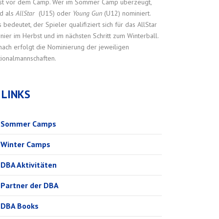
ist vor dem Camp. Wer im Sommer Camp überzeugt,
rd als
AllStar
(U15) oder
Young Gun
(U12) nominiert.
 bedeutet, der Spieler qualifiziert sich für das AllStar
nier im Herbst und im nächsten Schritt zum Winterball.
ach erfolgt die Nominierung der jeweiligen
tionalmannschaften.
LINKS
Sommer Camps
Winter Camps
DBA Aktivitäten
Partner der DBA
DBA Books