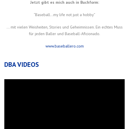
Jetzt gibt es mich auch in Buchform:
“Baseball…my life not just a hobby”
… mit vielen Weisheiten, Stories und Geheimnissen. Ein echtes Muss
für jeden Baller und Baseball-Aficionado.
www.baseballero.com
DBA VIDEOS