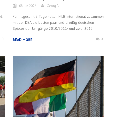
08 Jun 2026
Georg Bull
6.
Für insgesamt 5 Tage hatten MLB International zusammen
mit der DBA die besten paar-und-dreißig deutschen
Spieler der Jahrgänge 2010/2011/ und zwei 2012...
0
0
READ MORE