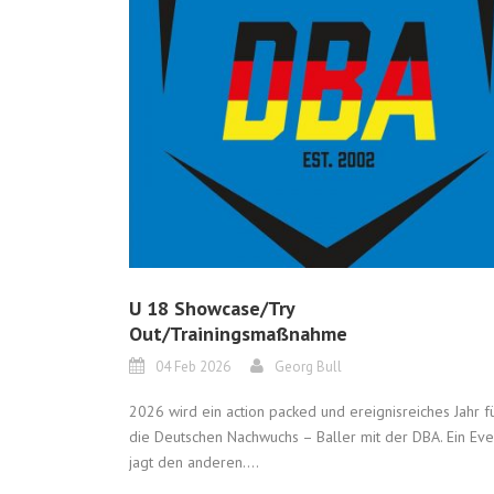
U 18 Showcase/Try
Out/Trainingsmaßnahme
04 Feb 2026
Georg Bull
2026 wird ein action packed und ereignisreiches Jahr f
die Deutschen Nachwuchs – Baller mit der DBA. Ein Eve
jagt den anderen....