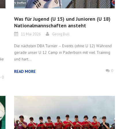
Was für Jugend (U 15) und Junioren (U 18)
Nationalmannschaften ansteht
11 Mai 2026
Georg Bull
Die nächsten DBA Turnier – Events (ohne U 12) Während
g
gerade unser U 12 Camp in Paderborn mit viel Training
die
und hart...
0
READ MORE
0