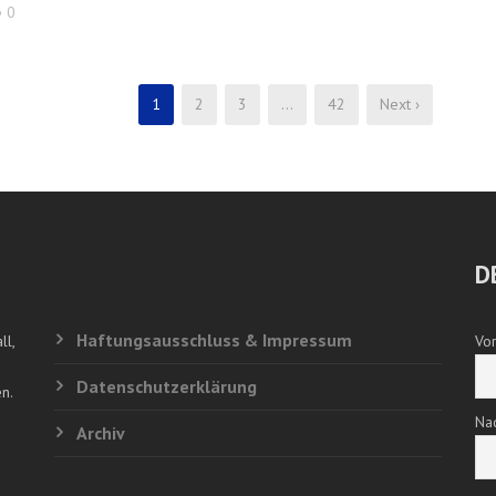
0
1
2
3
…
42
Next ›
D
Haftungsausschluss & Impressum
ll,
Vo
Datenschutzerklärung
n.
Na
Archiv