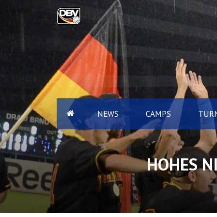
NEWS
CAMPS
TURN
HOHES N