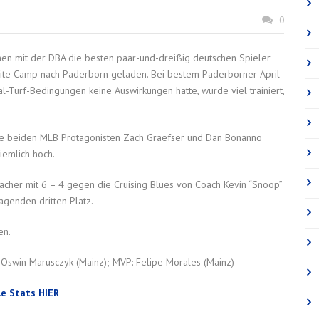
0
en mit der DBA die besten paar-und-dreißig deutschen Spieler
ite Camp nach Paderborn geladen. Bei bestem Paderborner April-
ial-Turf-Bedingungen keine Auswirkungen hatte, wurde viel trainiert,
die beiden MLB Protagonisten Zach Graefser und Dan Bonanno
iemlich hoch.
cher mit 6 – 4 gegen die Cruising Blues von Coach Kevin “Snoop”
genden dritten Platz.
en.
: Oswin Marusczyk (Mainz); MVP: Felipe Morales (Mainz)
le Stats HIER