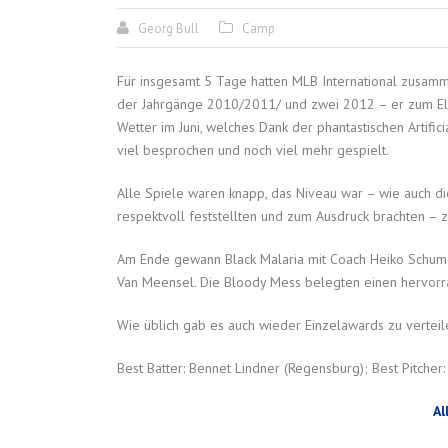
Georg Bull
Camp
Für insgesamt 5 Tage hatten MLB International zusamm
der Jahrgänge 2010/2011/ und zwei 2012 – er zum El
Wetter im Juni, welches Dank der phantastischen Artific
viel besprochen und noch viel mehr gespielt.
Alle Spiele waren knapp, das Niveau war – wie auch 
respektvoll feststellten und zum Ausdruck brachten – z
Am Ende gewann Black Malaria mit Coach Heiko Schuma
Van Meensel. Die Bloody Mess belegten einen hervorra
Wie üblich gab es auch wieder Einzelawards zu verteil
Best Batter: Bennet Lindner (Regensburg); Best Pitcher
Al