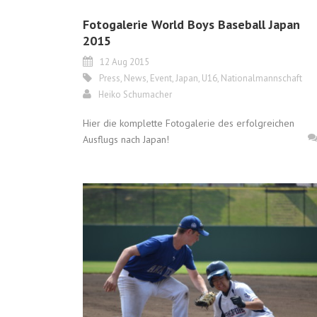
Fotogalerie World Boys Baseball Japan
2015
12 Aug 2015
Press
,
News
,
Event
,
Japan
,
U16
,
Nationalmannschaft
Heiko Schumacher
Hier die komplette Fotogalerie des erfolgreichen
Ausflugs nach Japan!