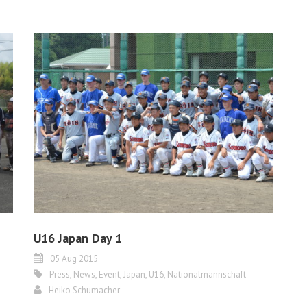
U16 Japan Day 1
05 Aug 2015
Press
,
News
,
Event
,
Japan
,
U16
,
Nationalmannschaft
Heiko Schumacher