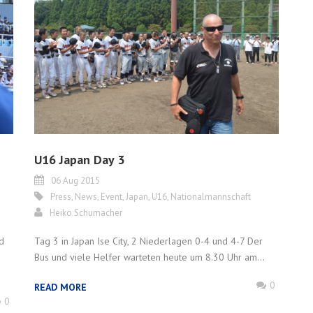
U16 Japan Day 3
06 Aug 2015
Press
,
News
,
Event
,
Japan
,
U16
,
Nationalmannschaft
Heiko Schumacher
d
Tag 3 in Japan Ise City, 2 Niederlagen 0-4 und 4-7 Der
Bus und viele Helfer warteten heute um 8.30 Uhr am...
0
READ MORE
0