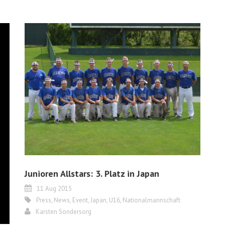
Junioren Allstars: 3. Platz in Japan
11 Aug 2015
Press
,
News
,
Event
,
Japan
,
U16
,
Nationalmannschaft
Karsten Sondersorg