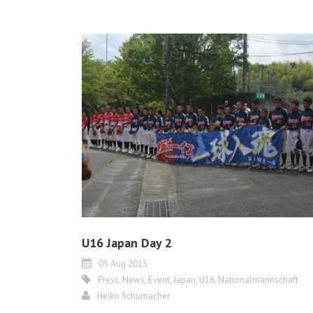
U16 Japan Day 2
05 Aug 2015
Press
,
News
,
Event
,
Japan
,
U16
,
Nationalmannschaft
Heiko Schumacher