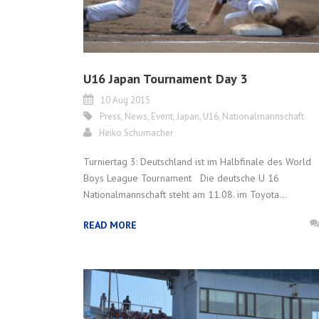
U16 Japan Tournament Day 3
10 Aug 2015
Press
,
News
,
Event
,
Japan
,
U16
,
Nationalmannschaft
Heiko Schumacher
Turniertag 3: Deutschland ist im Halbfinale des World
Boys League Tournament Die deutsche U 16
Nationalmannschaft steht am 11.08. im Toyota...
READ MORE