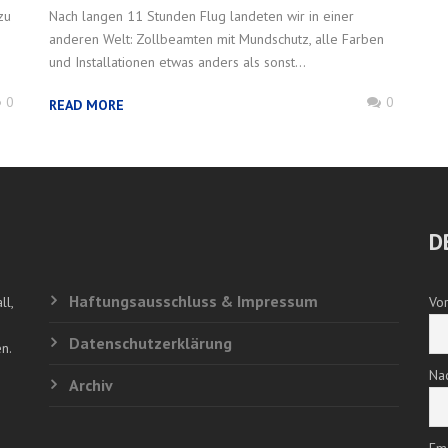
zu
Nach langen 11 Stunden Flug landeten wir in einer
anderen Welt: Zollbeamten mit Mundschutz, alle Farben
und Installationen etwas anders als sonst...
0
0
READ MORE
D
Haftungsausschluss & Impressum
ll,
Vo
Datenschutzerklärung
n.
Na
Archiv
Em