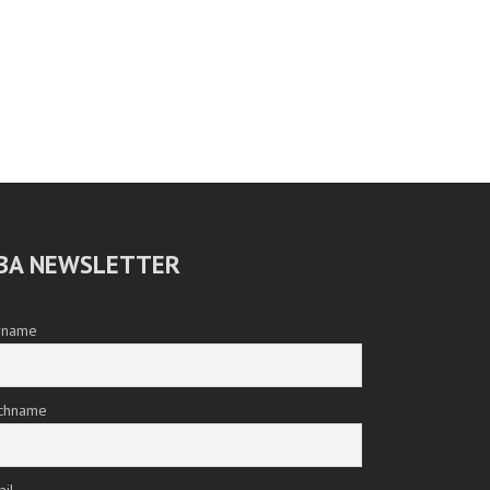
BA NEWSLETTER
rname
chname
ail