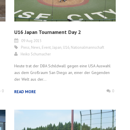
U16 Japan Tournament Day 2
09 Aug 2015
Press
,
News
,
Event
,
Japan
,
U16
,
Nationalmannschaft
Heiko Schumacher
Heute trat der DBA Schildwall gegen eine USA Auswahl
aus dem Großraum San Diego an, einer der Gegenden
der Welt aus der...
0
0
READ MORE