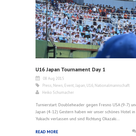
U16 Japan Tournament Day 1
08 Aug 2015
Press
,
News
,
Event
,
Japan
,
U16
,
Nationalmannschaft
Heiko Schumacher
Turnierstart: Doubleheader gegen Fresno USA (9-7) un
Japan (4-12) Gestern haben wir unser schönes Hotel in
Yukiachi verlassen und sind Richtung Okazaki...
READ MORE