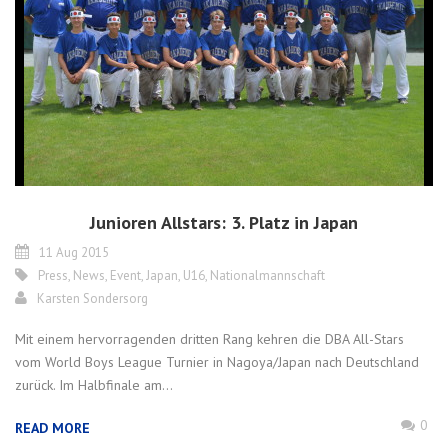
Junioren Allstars: 3. Platz in Japan
11 Aug 2015
Press
,
News
,
Event
,
Japan
,
U16
,
Nationalmannschaft
Karsten Sondersorg
Mit einem hervorragenden dritten Rang kehren die DBA All-Stars
vom World Boys League Turnier in Nagoya/Japan nach Deutschland
zurück. Im Halbfinale am...
0
READ MORE