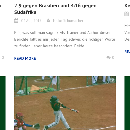
n
2:9 gegen Brasilien und 4:16 gegen
Ke
Südafrika
04 Aug 2017
Heiko Schumacher
Mit
Puh, was soll man sagen? Als Trainer und Author dieser
Vor
Berichte fällt es mir jeden Tag schwer, die richtigen Worte
Den
zu finden…aber heute besonders. Beide...
RE
0
0
READ MORE