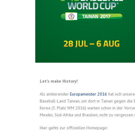
Let’s make History!
Als amtierender
Europameister 2016
hat sich unse
Baseball-Land Taiwan, um dort in Tainan gegen die 
Korea (3. Platz WM 2016) warten schon in der Vorrun
Mexiko, Süd-Afrika und Brasilien, nicht zu vergesse
Hier gehts zur offiziellen Homepage
: