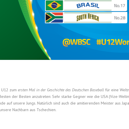
re U12 zum
ersten Mal in der Geschichte des Deutschen Baseball
für eine Weltme
Besten der Besten anzutreten: Sehr starke Gegner wie die USA (Vize-Weltm
de auf unsere Jungs. Natürlich sind auch die amitierenden Meister aus Japa
n unsere Nachbarn aus Tschechien.