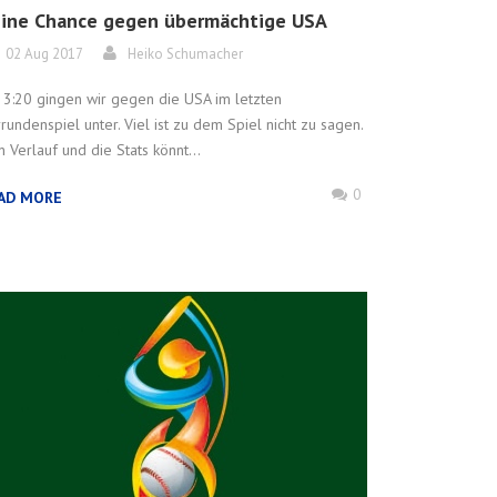
ine Chance gegen übermächtige USA
02 Aug 2017
Heiko Schumacher
 3:20 gingen wir gegen die USA im letzten
rundenspiel unter. Viel ist zu dem Spiel nicht zu sagen.
 Verlauf und die Stats könnt...
0
AD MORE