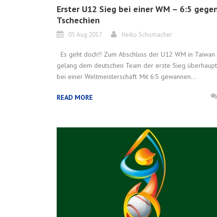
Erster U12 Sieg bei einer WM – 6:5 gege
Tschechien
05 Aug 2017
Heiko Schumacher
Es geht doch!! Zum Abschluss der U12 WM in Taiwan
gelang dem deutschen Team der erste Sieg überhaupt
bei einer Weltmeisterschaft. Mit 6:5 gewannen...
READ MORE