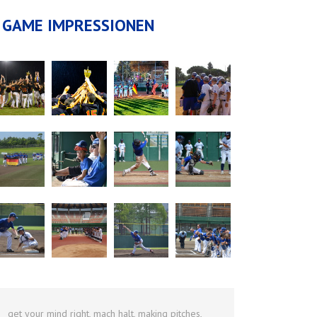
GAME IMPRESSIONEN
get your mind right, mach halt, making pitches,