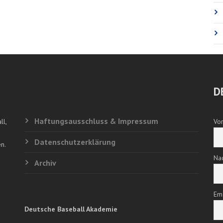
D
Haftungsausschluss & Impressum
ll,
Vo
Datenschutzerklärung
n.
Na
Archiv
Em
Deutsche Baseball Akademie