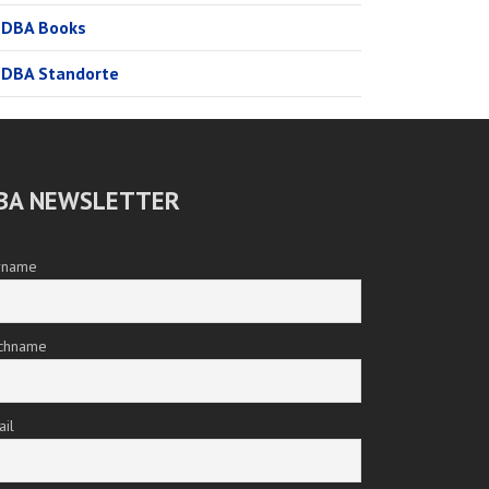
DBA Books
DBA Standorte
BA NEWSLETTER
rname
chname
ail