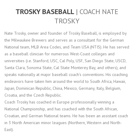
TROSKY BASEBALL
| COACH NATE
TROSKY
Nate Trosky, owner and founder of Trosky Baseball, is employed by
the Milwaukee Brewers and serves as a consultant for the German
National team, MLB Area Codes, and Team USA (NTIS). He has served
as a baseball clinician for numerous West-Coast colleges and
universities (i.e. Stanford, USC, Cal Poly, USF, San Diego State, USCD,
Santa Clara, Sonoma State, Cal State Monterey Bay, and others), and
speaks nationally at major baseball coach’s conventions. His coaching
endeavors have taken him around the world to South Africa, Hawaii,
Japan, Dominican Republic, China, Mexico, Germany, Italy, Belgium,
Croatia, and the Czech Republic.
Coach Trosky has coached in Europe professionally winning a
National Championship, and has coached with the South African,
Croatian, and German National teams. He has been an assistant coach
in 3 North American minor leagues (Northern, Western and North-
East).