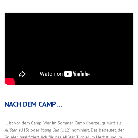
NACH DEM CAMP ...
… ist vor dem Camp. Wer im Sommer Camp überzeugt, wird als
AllStar
(U15) oder
Young Gun
(U12) nominiert. Das bedeutet, der
Spieler qualifiziert sich für das AllStar Turnier im Herbst und im