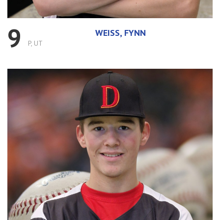
9
WEISS, FYNN
P, UT