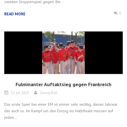
zweiten Gruppenspiel gegen die...
0
READ MORE
Fulminanter Auftaktsieg gegen Frankreich
15 Jul 2025
Georg Bull
Das erste Spiel bei einer EM ist immer sehr wichtig, dieses Jahrwar
das auch so. Im Kampf um den Einzug ins Halbfinale müssen auf
jeden...