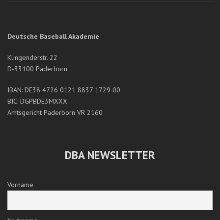
Deutsche Baseball Akademie
Klingenderstr. 22
D-33100 Paderborn
IBAN: DE38 4726 0121 8837 1729 00
BIC: DGPBDE3MXXX
Amtsgericht Paderborn VR 2160
PLWS IN WASHINGTON - VORBEREITUNGSSPIEL 2, 3 UND 4
Geschrieben von:Heiko Schumacher
Posted on: 5. August 2016
DBA NEWSLETTER
Vorname