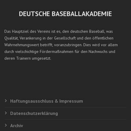
DEUTSCHE BASEBALLAKADEMIE
Das Hauptziel des Vereins ist es, den deutschen Baseball, was
Qualität, Verankerung in der Gesellschaft und den öffentlichen
Wahrnehmungswert betrifft, voranzubringen. Dies wird vor allem
durch vielschichtige Fördermaßnahmen für den Nachwuchs und
deren Trainern umgesetzt.
Haftungsausschluss & Impressum
PLWS - 0:9 NIEDERLAGE GEGEN MAUI/HAWAII
Geschrieben
Datenschutzerklärung
von:Heiko Schumacher
Posted on: 8. August 2016
Archiv