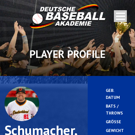
PLAYER PROFILE
GEB.
1
DATUM
BATS /
L
THROWS
GRÖSSE
Schumacher,
GEWICHT