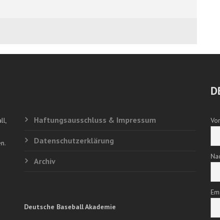
D
Haftungsausschluss & Impressum
ll,
Vo
Datenschutzerklärung
n.
Na
Archiv
Em
Deutsche Baseball Akademie