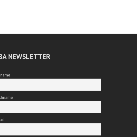
BA NEWSLETTER
rname
chname
ail