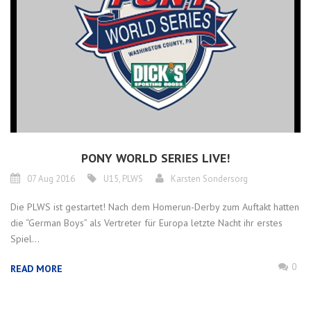
PONY WORLD SERIES LIVE!
07 Aug 2016
U15
,
PLWS
Karsten Sondersorg
Die PLWS ist gestartet! Nach dem Homerun-Derby zum Auftakt hatten
die “German Boys” als Vertreter für Europa letzte Nacht ihr erstes
Spiel...
0
READ MORE