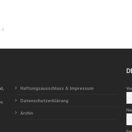
l
0
D
Haftungsausschluss & Impressum
ll,
Vo
Datenschutzerklärung
n.
Na
Archiv
Em