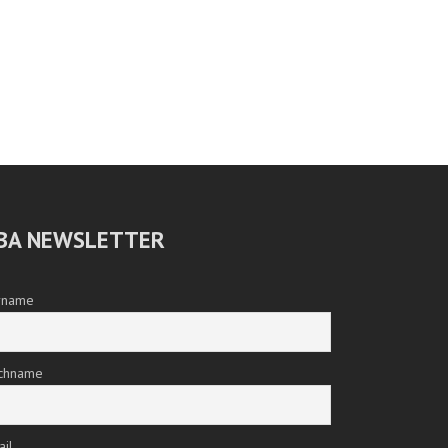
BA NEWSLETTER
rname
chname
ail