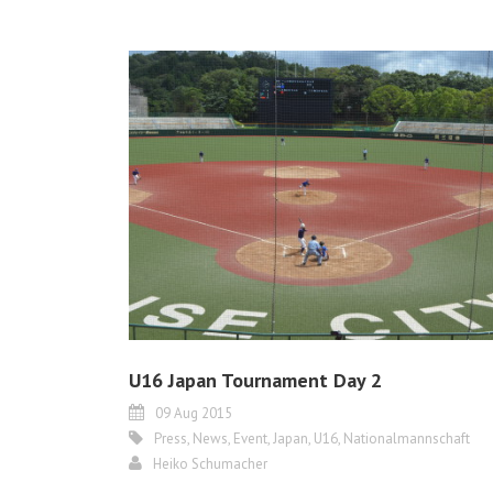
U16 Japan Tournament Day 2
09 Aug 2015
Press
,
News
,
Event
,
Japan
,
U16
,
Nationalmannschaft
Heiko Schumacher