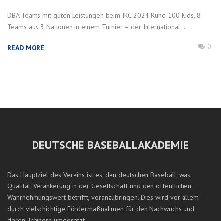
DBA Teams mit guten Leistungen beim IKC 2024 Rund 100 Kids, 8
Teams aus 3 Nationen in einem Turnier – der International...
0
READ MORE
DEUTSCHE BASEBALLAKADEMIE
Das Hauptziel des Vereins ist es, den deutschen Baseball, was
Qualität, Verankerung in der Gesellschaft und den öffentlichen
Wahrnehmungswert betrifft, voranzubringen. Dies wird vor allem
durch vielschichtige Fördermaßnahmen für den Nachwuchs und
deren Trainern umgesetzt.