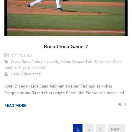
Boca Chica Game 2
19 Mrz 2016
Boca Chica
,
Colin Holzwarth
,
Joshua Steigert
,
Patrick Harrison
,
Elian
Gentner
,
Nicolai Kirchhoff
Heiko Schumacher
Spiel 2 gegen Liga Cano Auch am zweiten Tag gab es volles
Programm: Am Strand überzeugte Coach Mel Stocker die Jungs und...
0
READ MORE
1
2
3
Next ›