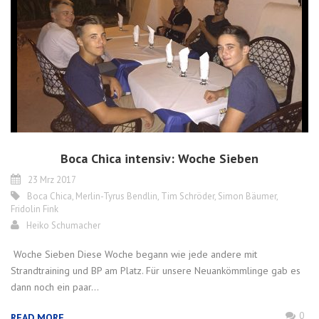
Boca Chica intensiv: Woche Sieben
23 Mrz 2017
Boca Chica
,
Merlin-Tyrus Bendlin
,
Tim Schröder
,
Simon Bäumer
,
Fridolin Fink
Heiko Schumacher
Woche Sieben Diese Woche begann wie jede andere mit
Strandtraining und BP am Platz. Für unsere Neuankömmlinge gab es
dann noch ein paar...
0
READ MORE