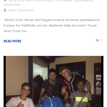
Boca Chica
,
Merlin-Tyrus Bendlin
,
Tim Schröder
,
Simon Bäumer
,
Fridolin Fink
Heiko Schumacher
Woche Sechs Woche fünf begann erstmal mit einem spektakulären
Ereignis. Ein Outfielder aus der Akademie hatte bei einem Tryout
einen Scout von...
0
READ MORE