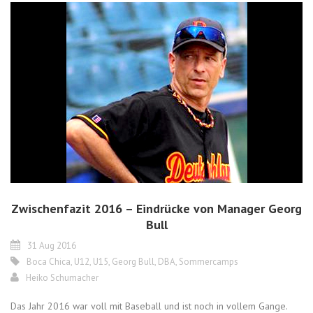
Zwischenfazit 2016 – Eindrücke von Manager Georg
Bull
31 Aug 2016
Boca Chica
,
U12
,
U15
,
Georg Bull
,
DBA
,
Sommercamps
Heiko Schumacher
Das Jahr 2016 war voll mit Baseball und ist noch in vollem Gange.