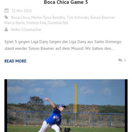
Boca Chica Game 5
22 Mrz 2016
Boca Chica
,
Merlin-Tyrus Bendlin
,
Tim Schröder
,
Simon Bäumer
,
Marco Iberle
,
Fridolin Fink
,
Dominik Feil
Heiko Schumacher
Spiel 5 gegen Liga Dany Gegen die Liga Dany aus Santo Domingo
stand wieder Simon Bäumer auf dem Mound. Wir hatten den...
0
READ MORE