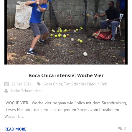
Boca Chica intensiv: Woche Vier
22 Feb 2017
Boca Chica
,
Tim Schröder
,
Fridolin Fink
Heiko Schumacher
WOCHE VIER Woche vier begann wie üblich mit dem Strandtraining,
dieses Mal aber mit sehr anstrengenden Sprints vom brusthohen
Wasser bis...
0
READ MORE