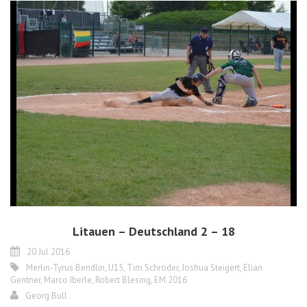
Litauen – Deutschland 2 – 18
20 Jul 2016
Merlin-Tyrus Bendlin
,
U15
,
Tim Schröder
,
Joshua Steigert
,
Elian
Gentner
,
Marco Iberle
,
Robert Blesing
,
EM 2016
Georg Bull