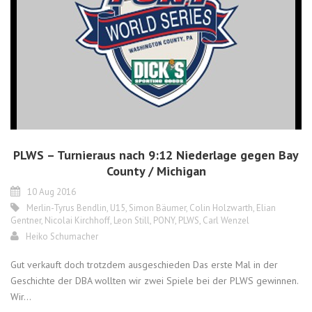
PLWS – Turnieraus nach 9:12 Niederlage gegen Bay
County / Michigan
10 Aug 2016
Merlin-Tyrus Bendlin
,
U15
,
Simon Bäumer
,
Colin Holzwarth
,
Elian
Gentner
,
Nicolai Kirchhoff
,
Leon Still
,
PONY
,
PLWS
,
Carl Wenzel
Heiko Schumacher
Gut verkauft doch trotzdem ausgeschieden Das erste Mal in der
Geschichte der DBA wollten wir zwei Spiele bei der PLWS gewinnen.
Wir...