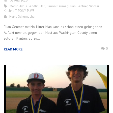
08 Aug 2016
Merlin-Tyrus Bendlin
,
U15
,
Simon Bäumer
,
Elian Gentner
,
Nicolai
Kirchhoff
,
PONY
,
PLWS
Heiko Schumacher
Elian Gentner mit No-Hitter Man kann es schon einen gelungenen
Auftakt nennen, gegen den Host aus Washington County einen
solchen Kantersieg zu...
0
READ MORE