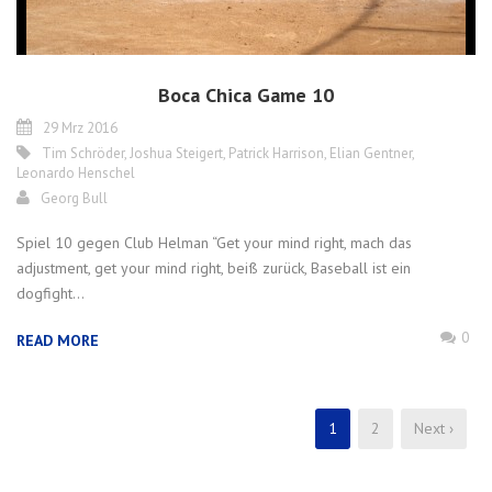
Boca Chica Game 10
29 Mrz 2016
Tim Schröder
,
Joshua Steigert
,
Patrick Harrison
,
Elian Gentner
,
Leonardo Henschel
Georg Bull
Spiel 10 gegen Club Helman “Get your mind right, mach das
adjustment, get your mind right, beiß zurück, Baseball ist ein
dogfight...
0
READ MORE
1
2
Next ›