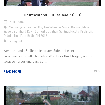
Deutschland – Russland 16 – 6
20 Jul 2016
Merlin-Tyrus Bendlin
,
U15
,
Tim Schröder
,
Simon Bäumer
,
Maxi
Siegert-Bomhard
,
Kevin Schnorbach
,
Elian Gentner
,
Nicolai Kirchhoff
,
Fridolin Fink
,
Elias Redle
,
EM 2016
Georg Bull
Wenn 14- und 15-jährige im ersten Spiel bei einer
Europameisterschaft “Deutschland” auf der Brust tragen, sind sie
sowieso nervös und dass der...
0
READ MORE