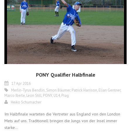
PONY Qualifier Halbfinale
17 Apr 2016
Merlin-Tyrus Bendlin
,
Simon Bäumer
,
Patrick Harrison
,
Elian Gentner
,
Marco Iberle
,
Leon Still
,
PONY
,
U14
,
Prag
Heiko Schumacher
Im Halbfinale warteten die Vertreter aus England von den London
Mets auf uns. Traditionell bringen die Jungs von der Insel immer
starke...