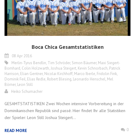
Boca Chica Gesamtstatistiken
08 Apr 2016
Merlin-Tyrus Bendlin
,
Tim Schröder
,
Simon Bäumer
,
Maxi Siegert-
Bomhard
,
Colin Holzwarth
,
Joshua Steigert
,
Kevin Schnorbach
,
Patrick
Harrison
,
Elian Gentner
,
Nicolai Kirchhoff
,
Marco Iberle
,
Fridolin Fink
,
Dominik Feil
,
Elias Redle
,
Robert Blesing
,
Leonardo Henschel
,
Mel
Börner
,
Leon Still
Heiko Schumacher
GESAMTSTATISTIKEN Zwei Wochen intensive Vorbereitung in der
Dominikanischen Republik sind passé. Hier findet Ihr alle Statistiken
der Spieler: Leon Still Joshua Steigert...
0
READ MORE