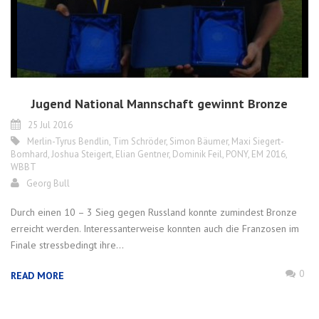
Jugend National Mannschaft gewinnt Bronze
25 Jul 2016
Merlin-Tyrus Bendlin
,
Tim Schröder
,
Simon Bäumer
,
Maxi Siegert-
Bomhard
,
Joshua Steigert
,
Elian Gentner
,
Dominik Feil
,
PONY
,
EM 2016
,
WBBT
Georg Bull
Durch einen 10 – 3 Sieg gegen Russland konnte zumindest Bronze
erreicht werden. Interessanterweise konnten auch die Franzosen im
Finale stressbedingt ihre...
0
READ MORE