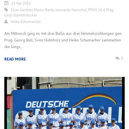
15 Apr 2016
Elian Gentner
,
Marco Iberle
,
Leonardo Henschel
,
PONY
,
U14
,
Prag
,
Louis Barenbräucker
Heiko Schumacher
Am Mittwoch ging es mit drei Bullis aus drei Himmelsrichtungen gen
Prag. Georg Bull, Sven Huhnholz und Heiko Schumacher sammelten
die Jungs...
0
READ MORE