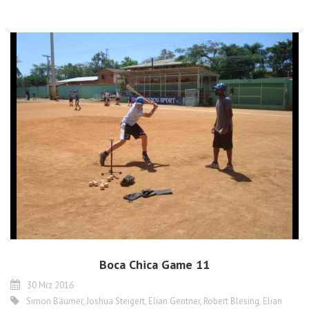
Boca Chica Game 11
30 Mrz 2016
Simon Bäumer
,
Joshua Steigert
,
Elian Gentner
,
Robert Blesing
,
Elian