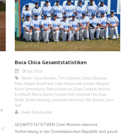
Boca Chica Gesamtstatistiken
08 Apr 2016
Merlin-Tyrus Bendlin
,
Tim Schröder
,
Simon Bäumer
,
Maxi Siegert-Bomhard
,
Colin Holzwarth
,
Joshua Steigert
,
Kevin Schnorbach
,
Patrick Harrison
,
Elian Gentner
,
Nicolai
Kirchhoff
,
Marco Iberle
,
Fridolin Fink
,
Dominik Feil
,
Elias
Redle
,
Robert Blesing
,
Leonardo Henschel
,
Mel Börner
,
Leon
Still
lz
Heiko Schumacher
GESAMTSTATISTIKEN Zwei Wochen intensive
0
Vorbereitung in der Dominikanischen Republik sind passé.