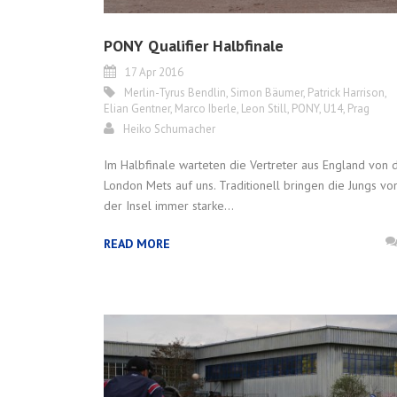
PONY Qualifier Halbfinale
17 Apr 2016
Merlin-Tyrus Bendlin
,
Simon Bäumer
,
Patrick Harrison
,
Elian Gentner
,
Marco Iberle
,
Leon Still
,
PONY
,
U14
,
Prag
Heiko Schumacher
Im Halbfinale warteten die Vertreter aus England von 
London Mets auf uns. Traditionell bringen die Jungs vo
der Insel immer starke...
READ MORE