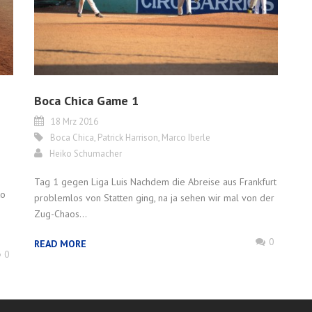
Boca Chica Game 1
18 Mrz 2016
Boca Chica
,
Patrick Harrison
,
Marco Iberle
Heiko Schumacher
Tag 1 gegen Liga Luis Nachdem die Abreise aus Frankfurt
to
problemlos von Statten ging, na ja sehen wir mal von der
Zug-Chaos...
0
READ MORE
0