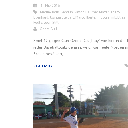
31 Mrz 2016
Merlin-Tyrus Bendlin
,
Simon Bäumer
,
Maxi Siegert-
Bomhard
,
Joshua Steigert
,
Marco Iberle
,
Fridolin Fink
,
Elias
Redle
,
Leon Still
Georg Bull
Spiel 12 gegen Club Ozoria Das „Play“ wie hier in der 
jeder Baseballplatz genannt wird, war heute Morgen m
Scouts bevölkert,...
READ MORE