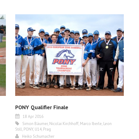
PONY Qualifier Finale
18 Apr 2016
Simon Bäumer
,
Nicolai Kirchhoff
,
Marco Iberle
,
Leon
Still
,
PONY
,
U14
,
Prag
Heiko Schumacher