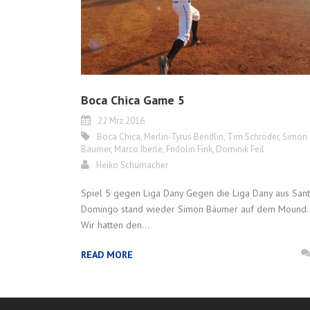
Boca Chica Game 5
22 Mrz 2016
Boca Chica
,
Merlin-Tyrus Bendlin
,
Tim Schröder
,
Simon
Bäumer
,
Marco Iberle
,
Fridolin Fink
,
Dominik Feil
Heiko Schumacher
Spiel 5 gegen Liga Dany Gegen die Liga Dany aus San
Domingo stand wieder Simon Bäumer auf dem Mound.
Wir hatten den...
READ MORE