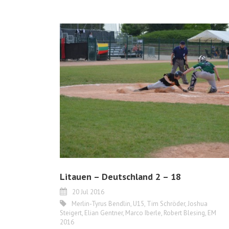
Litauen – Deutschland 2 – 18
20 Jul 2016
Merlin-Tyrus Bendlin
,
U15
,
Tim Schröder
,
Joshua
Steigert
,
Elian Gentner
,
Marco Iberle
,
Robert Blesing
,
EM
2016