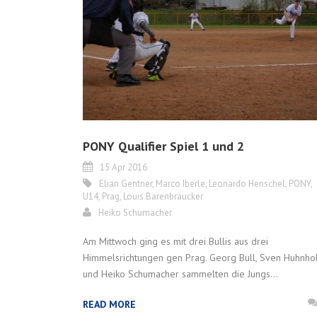
PONY Qualifier Spiel 1 und 2
15 Apr 2016
Elian Gentner
,
Marco Iberle
,
Leonardo Henschel
,
PONY
,
U14
,
Prag
,
Louis Barenbräucker
Heiko Schumacher
Am Mittwoch ging es mit drei Bullis aus drei
Himmelsrichtungen gen Prag. Georg Bull, Sven Huhnho
und Heiko Schumacher sammelten die Jungs...
READ MORE