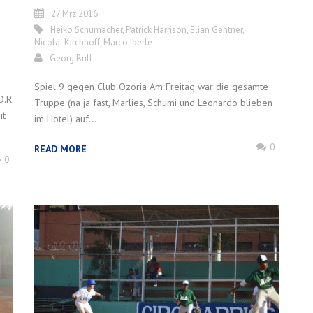
27 Mrz 2016
Heiko Schumacher
,
Patrick Harrison
,
Elian Gentner
,
Nicolai Kirchhoff
,
Marco Iberle
Georg Bull
Spiel 9 gegen Club Ozoria Am Freitag war die gesamte
D.R.
Truppe (na ja fast, Marlies, Schumi und Leonardo blieben
it
im Hotel) auf...
0
READ MORE
0