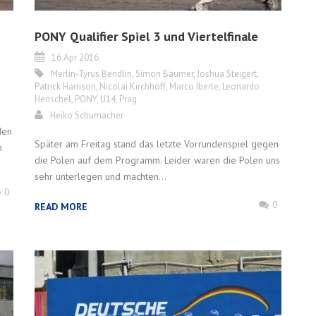
PONY Qualifier Spiel 3 und Viertelfinale
16 Apr 2016
Merlin-Tyrus Bendlin
,
Simon Bäumer
,
Joshua Steigert
,
Patrick Harrison
,
Nicolai Kirchhoff
,
Marco Iberle
,
Leonardo
Henschel
,
PONY
,
U14
,
Prag
Heiko Schumacher
den
Später am Freitag stand das letzte Vorrundenspiel gegen
n
die Polen auf dem Programm. Leider waren die Polen uns
sehr unterlegen und machten...
0
0
READ MORE