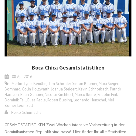
Boca Chica Gesamtstatistiken
08 Apr 2016
Merlin-Tyrus Bendlin
,
Tim Schröder
,
Simon Bäumer
,
Maxi Siegert-
Bomhard
,
Colin Holzwarth
,
Joshua Steigert
,
Kevin Schnorbach
,
Patrick
Harrison
,
Elian Gentner
,
Nicolai Kirchhoff
,
Marco Iberle
,
Fridolin Fink
,
Dominik Feil
,
Elias Redle
,
Robert Blesing
,
Leonardo Henschel
,
Mel
Börner
,
Leon Still
Heiko Schumacher
GESAMTSTATISTIKEN Zwei Wochen intensive Vorbereitung in der
Dominikanischen Republik sind passé. Hier findet Ihr alle Statistiken