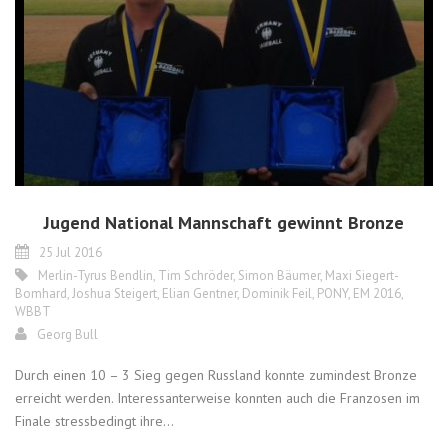
Jugend National Mannschaft gewinnt Bronze
25 Jul 2016
Merlin-Tyrus Bendlin
,
Tim Schröder
,
Simon Bäumer
,
Maxi Siegert-
Bomhard
,
Joshua Steigert
,
Elian Gentner
,
Dominik Feil
,
PONY
,
EM 2016
,
WBBT
Georg Bull
Durch einen 10 – 3 Sieg gegen Russland konnte zumindest Bronze
erreicht werden. Interessanterweise konnten auch die Franzosen im
Finale stressbedingt ihre...