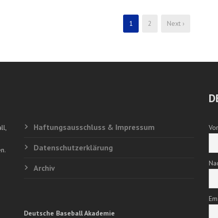
1
2
Next ›
D
Haftungsausschluss & Impressum
ll,
Vo
Datenschutzerklärung
n.
Na
Archiv
Em
Deutsche Baseball Akademie