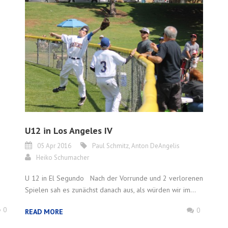
U12 in Los Angeles IV
05 Apr 2016
Paul Schmitz
,
Anton DeAngelis
Heiko Schumacher
U 12 in El Segundo Nach der Vorrunde und 2 verlorenen
Spielen sah es zunächst danach aus, als würden wir im...
0
0
READ MORE