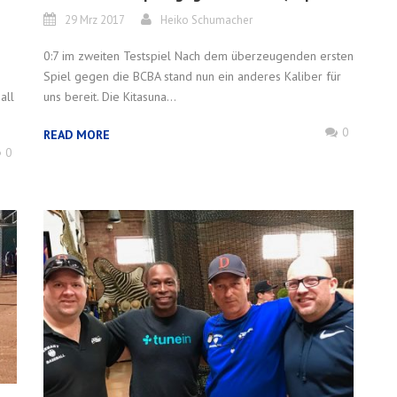
29 Mrz 2017
Heiko Schumacher
0:7 im zweiten Testspiel Nach dem überzeugenden ersten
Spiel gegen die BCBA stand nun ein anderes Kaliber für
all
uns bereit. Die Kitasuna...
0
READ MORE
0