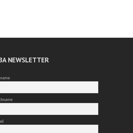
BA NEWSLETTER
rname
chname
ail