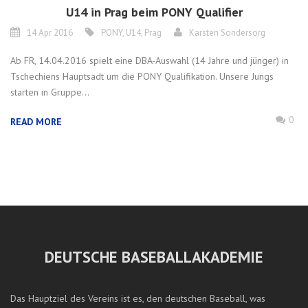
U14 in Prag beim PONY Qualifier
14 Apr 2016
PONY
,
U14
,
Prag
Karsten Sondersorg
Ab FR, 14.04.2016 spielt eine DBA-Auswahl (14 Jahre und jünger) in
Tschechiens Hauptsadt um die PONY Qualifikation. Unsere Jungs
starten in Gruppe...
0
READ MORE
DEUTSCHE BASEBALLAKADEMIE
Das Hauptziel des Vereins ist es, den deutschen Baseball, was