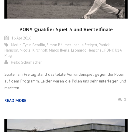
PONY Qualifier Spiel 3 und Viertelfinale
16 Apr 2016
Merlin-Tyrus Bendlin
,
Simon Bäumer
,
Joshua Steigert
,
Patrick
Harrison
,
Nicolai Kirchhoff
,
Marco Iberle
,
Leonardo Henschel
,
PONY
,
U14
,
Prag
Heiko Schumacher
Später am Freitag stand das letzte Vorrundenspiel gegen die Polen
auf dem Programm. Leider waren die Polen uns sehr unterlegen und
machten...
0
READ MORE