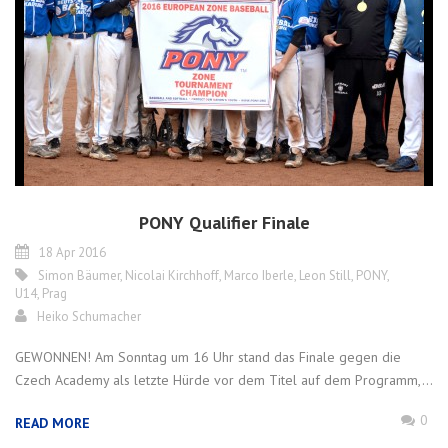
PONY Qualifier Finale
18 Apr 2016
Simon Bäumer
,
Nicolai Kirchhoff
,
Marco Iberle
,
Leon Still
,
PONY
,
U14
,
Prag
Heiko Schumacher
GEWONNEN! Am Sonntag um 16 Uhr stand das Finale gegen die
Czech Academy als letzte Hürde vor dem Titel auf dem Programm,...
0
READ MORE