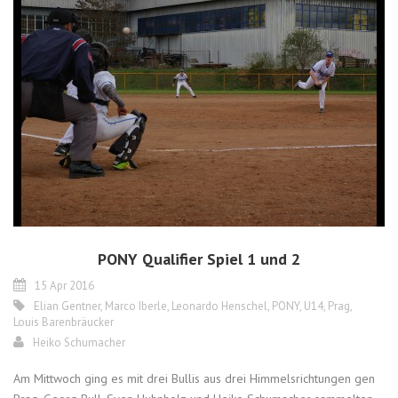
PONY Qualifier Spiel 1 und 2
15 Apr 2016
Elian Gentner
,
Marco Iberle
,
Leonardo Henschel
,
PONY
,
U14
,
Prag
,
Louis Barenbräucker
Heiko Schumacher
Am Mittwoch ging es mit drei Bullis aus drei Himmelsrichtungen gen