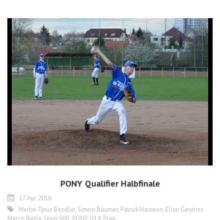
PONY Qualifier Halbfinale
17 Apr 2016
Merlin-Tyrus Bendlin
,
Simon Bäumer
,
Patrick Harrison
,
Elian Gentner
,
Marco Iberle
,
Leon Still
,
PONY
,
U14
,
Prag