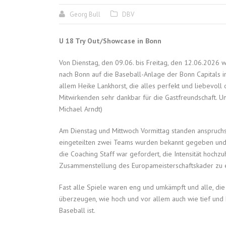
Georg Bull
DBV
U 18 Try Out/Showcase in Bonn
Von Dienstag, den 09.06. bis Freitag, den 12.06.202
nach Bonn auf die Baseball-Anlage der Bonn Capitals i
allem Heike Lankhorst, die alles perfekt und liebevoll 
Mitwirkenden sehr dankbar für die Gastfreundschaft. 
Michael Arndt)
Am Dienstag und Mittwoch Vormittag standen anspruchs
eingeteilten zwei Teams wurden bekannt gegeben und 
die Coaching Staff war gefordert, die Intensität hochzu
Zusammenstellung des Europameisterschaftskader zu 
Fast alle Spiele waren eng und umkämpft und alle, di
überzeugen, wie hoch und vor allem auch wie tief und
Baseball ist.