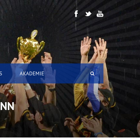
S
AKADEMIE
ONN