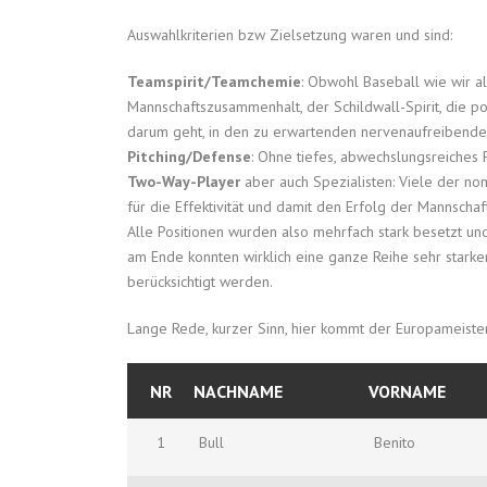
Auswahlkriterien bzw Zielsetzung waren und sind:
Teamspirit/Teamchemie
: Obwohl Baseball wie wir a
Mannschaftszusammenhalt, der Schildwall-Spirit, die p
darum geht, in den zu erwartenden nervenaufreibend
Pitching/Defense
: Ohne tiefes, abwechslungsreiches P
Two-Way-Player
aber auch Spezialisten: Viele der no
für die Effektivität und damit den Erfolg der Mannscha
Alle Positionen wurden also mehrfach stark besetzt und
am Ende konnten wirklich eine ganze Reihe sehr starker
berücksichtigt werden.
Lange Rede, kurzer Sinn, hier kommt der Europameiste
NR
NACHNAME
VORNAME
1
Bull
Benito