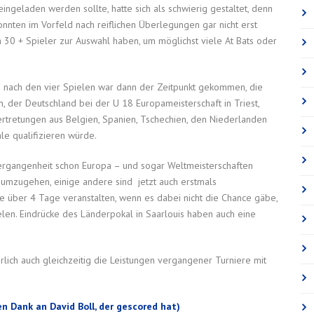
ngeladen werden sollte, hatte sich als schwierig gestaltet, denn
onnten im Vorfeld nach reiflichen Überlegungen gar nicht erst
ca 30 + Spieler zur Auswahl haben, um möglichst viele At Bats oder
nach den vier Spielen war dann der Zeitpunkt gekommen, die
, der Deutschland bei der U 18 Europameisterschaft in Triest,
Vertretungen aus Belgien, Spanien, Tschechien, den Niederlanden
le qualifizieren würde.
ergangenheit schon Europa – und sogar Weltmeisterschaften
EM umzugehen, einige andere sind jetzt auch erstmals
e über 4 Tage veranstalten, wenn es dabei nicht die Chance gäbe,
elen. Eindrücke des Länderpokal in Saarlouis haben auch eine
ürlich auch gleichzeitig die Leistungen vergangener Turniere mit
en Dank an David Boll, der gescored hat)