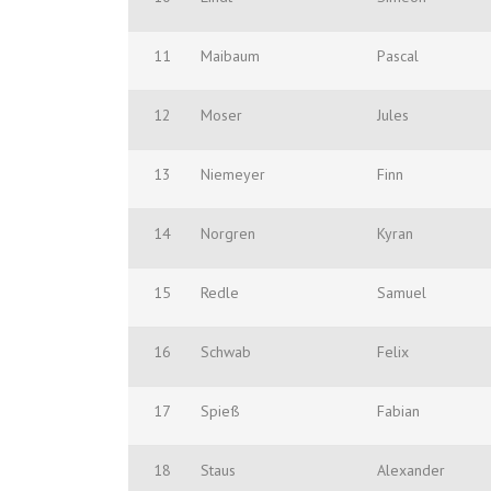
11
Maibaum
Pascal
12
Moser
Jules
13
Niemeyer
Finn
14
Norgren
Kyran
15
Redle
Samuel
16
Schwab
Felix
17
Spieß
Fabian
18
Staus
Alexander