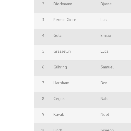
2
Dieckmann
Bjarne
3
Fermin Giere
Luis
4
Götz
Emilio
5
Grassellini
Luca
6
Gühring
Samuel
7
Harpham
Ben
8
Cegiel
Nalu
9
Kavak
Noel
10
Lindt
Simeon