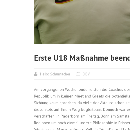
Erste U18 Maßnahme been
Heiko Schumacher
DBV
Am vergangenen Wochenende reisten die Coaches der d
Republik, um in kleinen Meet and Greets die potentielle
Sichtung kaum sprechen, da viele der Akteure schon 
diese stets auf Ihrem Weg begleiteten. Dennoch war es
verschaffen. In Paderborn am Freitag, Bonn am Samsta
Regionen um noch einmal unsere Philosophie in Erinne
Situation, mit Manager Georg Bull als “Head” der U18 N