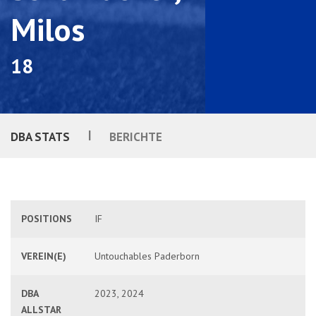
Milos
18
|
DBA STATS
BERICHTE
POSITIONS
IF
VEREIN(E)
Untouchables Paderborn
DBA
2023, 2024
ALLSTAR