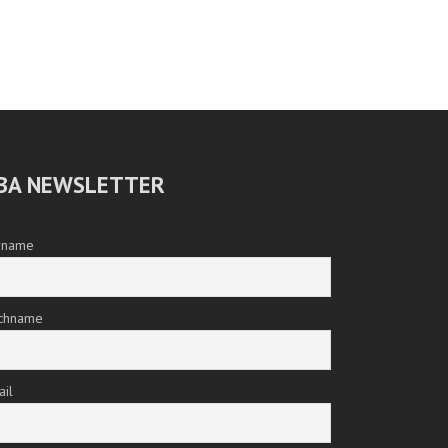
BA NEWSLETTER
rname
chname
ail