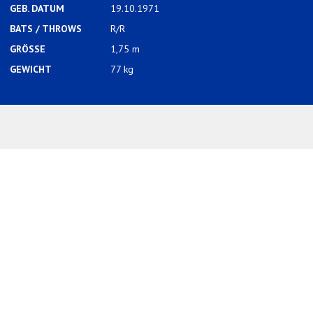
GEB. DATUM
19.10.1971
BATS / THROWS
R/R
GRÖSSE
1,75 m
GEWICHT
77 kg