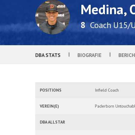
Medina, 
8
Coach U15/U
|
|
DBA STATS
BIOGRAFIE
BERIC
POSITIONS
Infield Coach
VEREIN(E)
Paderborn Untouchable
DBA ALLSTAR