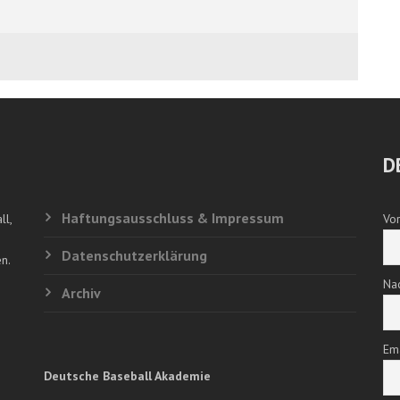
D
Haftungsausschluss & Impressum
ll,
Vo
Datenschutzerklärung
n.
Na
Archiv
Em
Deutsche Baseball Akademie