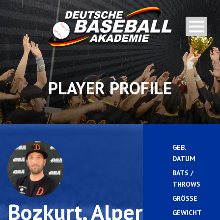
PLAYER PROFILE
GEB.
0
DATUM
BATS /
R
THROWS
GRÖSSE
Bozkurt, Alper
GEWICHT
7