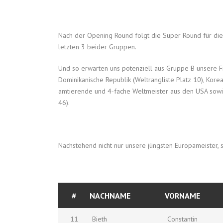
Nach der Opening Round folgt die Super Round für die
letzten 3 beider Gruppen.
Und so erwarten uns potenziell aus Gruppe B unsere Fr
Dominikanische Republik (Weltrangliste Platz 10), Korea
amtierende und 4-fache Weltmeister aus den USA sowi
46).
Nachstehend nicht nur unsere jüngsten Europameister, 
#
NACHNAME
VORNAME
11
Bieth
Constantin