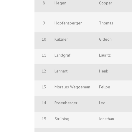
8
Hegen
Cooper
9
Hopfensperger
Thomas
10
Kutzner
Gideon
11
Landgraf
Lauritz
12
Lenhart
Henk
13
Morales Weggeman
Felipe
14
Rosenberger
Leo
15
Strübing
Jonathan