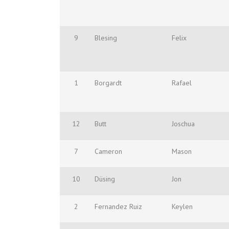
9
Blesing
Felix
1
Borgardt
Rafael
12
Butt
Joschua
7
Cameron
Mason
10
Düsing
Jon
2
Fernandez Ruiz
Keylen