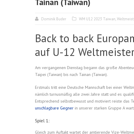
Tainan (Taiwan)
Dominik Buder
WM U12 2023 Taiwan
,
Weltmeist
Back to back Europa
auf U-12 Weltmeister
Am vergangenen Dienstag begann das große Abente
Taipei (Taiwan) bis nach Tainan (Taiwan).
Erstmals tritt eine Deutsche Mannschaft bei einer Welt
nämlich turnusmäßig alle zwei Jahre statt und es qualifi
Entsprechend selbstbewusst und motiviert reiste das T
unschlagbare Gegner
in unserer starken Gruppe A wart
Spiel 1:
Gleich zum Auftakt wartet der amtierende Vize-Weltmei