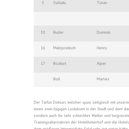
5
Sulilatu
Tizian
30
Buder
Dominik
16
Matzpreiksch
Henry
17
Bozkurt
Alper
Boll
Marlies
Der Taifun Doksuri, welcher quasi zeitgleich mit unsere
einen zwei-tägigen Lockdown in der Stadt und dem dam
sondern auch für sehr schlechtes Wetter und begrenzt
Trainingsalternativen der Hotelhinterhof und die Hotel
dem größeren Intermediate-Feld sehr gut getan hätte.