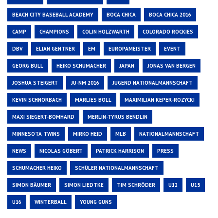
BEACH CITY BASEBALL ACADEMY
BOCA CHICA
BOCA CHICA 2016
CAMP
CHAMPIONS
COLIN HOLZWARTH
COLORADO ROCKIES
DBV
ELIAN GENTNER
EM
EUROPAMEISTER
EVENT
GEORG BULL
HEIKO SCHUMACHER
JAPAN
JONAS VAN BERGEN
JOSHUA STEIGERT
JU-NM 2016
JUGEND NATIONALMANNSCHAFT
KEVIN SCHNORBACH
MARLIES BOLL
MAXIMILIAN KEPER-ROZYCKI
MAXI SIEGERT-BOMHARD
MERLIN-TYRUS BENDLIN
MINNESOTA TWINS
MIRKO HEID
MLB
NATIONALMANNSCHAFT
NEWS
NICOLAS GÖBERT
PATRICK HARRISON
PRESS
SCHUMACHER HEIKO
SCHÜLER NATIONALMANNSCHAFT
SIMON BÄUMER
SIMON LIEDTKE
TIM SCHRÖDER
U12
U15
U16
WINTERBALL
YOUNG GUNS