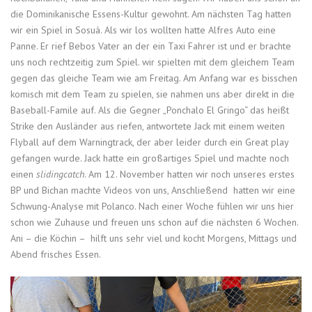
die Dominikanische Essens-Kultur gewohnt. Am nächsten Tag hatten
wir ein Spiel in Sosuà. Als wir los wollten hatte Alfres Auto eine
Panne. Er rief Bebos Vater an der ein Taxi Fahrer ist und er brachte
uns noch rechtzeitig zum Spiel. wir spielten mit dem gleichem Team
gegen das gleiche Team wie am Freitag. Am Anfang war es bisschen
komisch mit dem Team zu spielen, sie nahmen uns aber direkt in die
Baseball-Famile auf. Als die Gegner „Ponchalo El Gringo“ das heißt
Strike den Ausländer aus riefen, antwortete Jack mit einem weiten
Flyball auf dem Warningtrack, der aber leider durch ein Great play
gefangen wurde. Jack hatte ein großartiges Spiel und machte noch
einen
slidingcatch
. Am 12. November hatten wir noch unseres erstes
BP und Bichan machte Videos von uns, Anschließend hatten wir eine
Schwung-Analyse mit Polanco. Nach einer Woche fühlen wir uns hier
schon wie Zuhause und freuen uns schon auf die nächsten 6 Wochen.
Ani – die Köchin – hilft uns sehr viel und kocht Morgens, Mittags und
Abend frisches Essen.