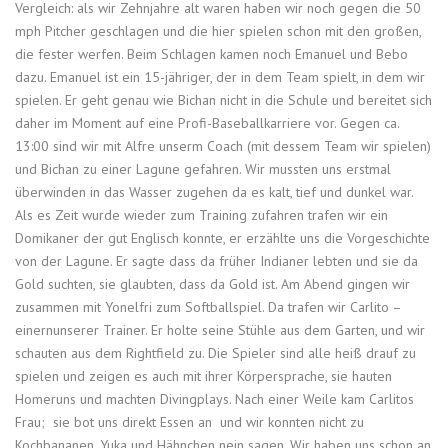
Vergleich: als wir Zehnjahre alt waren haben wir noch gegen die 50
mph Pitcher geschlagen und die hier spielen schon mit den großen,
die fester werfen. Beim Schlagen kamen noch Emanuel und Bebo
dazu. Emanuel ist ein 15-jähriger, der in dem Team spielt, in dem wir
spielen. Er geht genau wie Bichan nicht in die Schule und bereitet sich
daher im Moment auf eine Profi-Baseballkarriere vor. Gegen ca.
13:00 sind wir mit Alfre unserm Coach (mit dessem Team wir spielen)
und Bichan zu einer Lagune gefahren. Wir mussten uns erstmal
überwinden in das Wasser zugehen da es kalt, tief und dunkel war.
Als es Zeit wurde wieder zum Training zufahren trafen wir ein
Domikaner der gut Englisch konnte, er erzählte uns die Vorgeschichte
von der Lagune. Er sagte dass da früher Indianer lebten und sie da
Gold suchten, sie glaubten, dass da Gold ist. Am Abend gingen wir
zusammen mit Yonelfri zum Softballspiel. Da trafen wir Carlito –
einernunserer Trainer. Er holte seine Stühle aus dem Garten, und wir
schauten aus dem Rightfield zu. Die Spieler sind alle heiß drauf zu
spielen und zeigen es auch mit ihrer Körpersprache, sie hauten
Homeruns und machten Divingplays. Nach einer Weile kam Carlitos
Frau; sie bot uns direkt Essen an und wir konnten nicht zu
Kochbananen, Yuka und Hähnchen nein sagen. Wir haben uns schon an