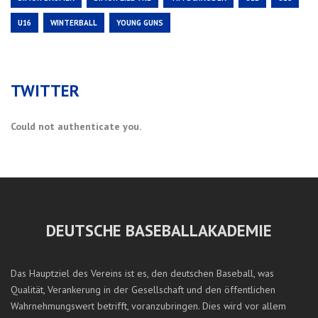
U16
WINTERBALL
YOUNG GUNS
TWITTER
Could not authenticate you.
DEUTSCHE BASEBALLAKADEMIE
Das Hauptziel des Vereins ist es, den deutschen Baseball, was
Qualität, Verankerung in der Gesellschaft und den öffentlichen
Wahrnehmungswert betrifft, voranzubringen. Dies wird vor allem