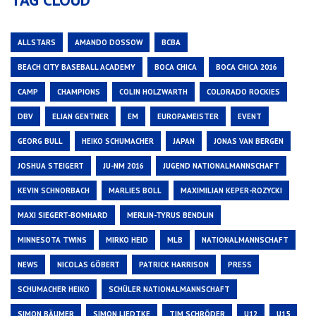
ALLSTARS
AMANDO DOSSOW
BCBA
BEACH CITY BASEBALL ACADEMY
BOCA CHICA
BOCA CHICA 2016
CAMP
CHAMPIONS
COLIN HOLZWARTH
COLORADO ROCKIES
DBV
ELIAN GENTNER
EM
EUROPAMEISTER
EVENT
GEORG BULL
HEIKO SCHUMACHER
JAPAN
JONAS VAN BERGEN
JOSHUA STEIGERT
JU-NM 2016
JUGEND NATIONALMANNSCHAFT
KEVIN SCHNORBACH
MARLIES BOLL
MAXIMILIAN KEPER-ROZYCKI
MAXI SIEGERT-BOMHARD
MERLIN-TYRUS BENDLIN
MINNESOTA TWINS
MIRKO HEID
MLB
NATIONALMANNSCHAFT
NEWS
NICOLAS GÖBERT
PATRICK HARRISON
PRESS
SCHUMACHER HEIKO
SCHÜLER NATIONALMANNSCHAFT
SIMON BÄUMER
SIMON LIEDTKE
TIM SCHRÖDER
U12
U15