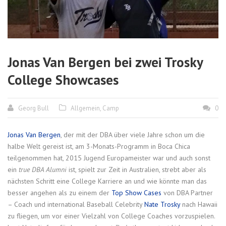
Jonas Van Bergen bei zwei Trosky
College Showcases
Georg Bull
Allgemein
,
Camp
0
Jonas Van Bergen
, der mit der DBA über viele Jahre schon um die
halbe Welt gereist ist, am 3-Monats-Programm in Boca Chica
teilgenommen hat, 2015 Jugend Europameister war und auch sonst
ein
true DBA Alumni
ist, spielt zur Zeit in Australien, strebt aber als
nächsten Schritt eine College Karriere an und wie könnte man das
besser angehen als zu einem der
Top Show Cases
von DBA Partner
– Coach und international Baseball Celebrity
Nate Trosky
nach Hawaii
zu fliegen, um vor einer Vielzahl von College Coaches vorzuspielen.