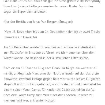
Laut Nate lief es für Jonas sehr gut, “he´s the greatest kid, everybody
loved him”, einige Colleges werden ihm einen Roster Spot oder
sogar ein Stipendium anbieten.
Hier der Bericht von Jonas Van Bergen (Stuttgart):
“Vom 18. Dezember bis zum 24. Dezember nahm ich an zwei Trosky
Showcases in Hawaii teil.
Am 18. Dezember wurde ich von meiner Gastfamilie in Australien
zum Flughafen in Brisbane gefahren, wo ich momentan über den
Winter wohne und Baseball in der australischen Hitze spiele.
Nach einem 10 Stunden Flug nach Honolulu folgte ein weiterer 45
minütiger Flug nach Maui, eine der Nachbar Inseln auf der das erste
Showcase stattfand. Mittags gegen halb vier wurde ich am Flughafen
abgeholt und zum Feld gefahren, wo ich Nate traf und unerwartet bei
einem seiner Youth Camps für Kinder als Coach aushelfen durfte.
Nach dem Youth Camp fuhr mich einer der anderen Coaches zu
meinem nicht weit entfernten Hostel.