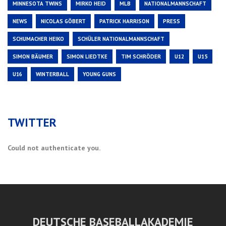
MINNESOTA TWINS
MIRKO HEID
MLB
NATIONALMANNSCHAFT
NEWS
NICOLAS GÖBERT
PATRICK HARRISON
PRESS
SCHUMACHER HEIKO
SCHÜLER NATIONALMANNSCHAFT
SIMON BÄUMER
SIMON LIEDTKE
TIM SCHRÖDER
U12
U15
U16
WINTERBALL
YOUNG GUNS
TWITTER
Could not authenticate you.
DEUTSCHE BASEBALLAKADEMIE