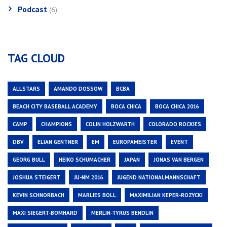
Podcast
(6)
TAG CLOUD
ALLSTARS
AMANDO DOSSOW
BCBA
BEACH CITY BASEBALL ACADEMY
BOCA CHICA
BOCA CHICA 2016
CAMP
CHAMPIONS
COLIN HOLZWARTH
COLORADO ROCKIES
DBV
ELIAN GENTNER
EM
EUROPAMEISTER
EVENT
GEORG BULL
HEIKO SCHUMACHER
JAPAN
JONAS VAN BERGEN
JOSHUA STEIGERT
JU-NM 2016
JUGEND NATIONALMANNSCHAFT
KEVIN SCHNORBACH
MARLIES BOLL
MAXIMILIAN KEPER-ROZYCKI
MAXI SIEGERT-BOMHARD
MERLIN-TYRUS BENDLIN