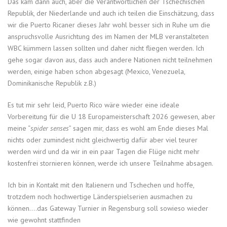
Das kam dann auch, aber die Verantwortlichen der Tschechischen
Republik, der Niederlande und auch ich teilen die Einschätzung, dass
wir die Puerto Ricaner dieses Jahr wohl besser sich in Ruhe um die
anspruchsvolle Ausrichtung des im Namen der MLB veranstalteten
WBC kümmern lassen sollten und daher nicht fliegen werden. Ich
gehe sogar davon aus, dass auch andere Nationen nicht teilnehmen
werden, einige haben schon abgesagt (Mexico, Venezuela,
Dominikanische Republik z.B.)
Es tut mir sehr leid, Puerto Rico wäre wieder eine ideale
Vorbereitung für die U 18 Europameisterschaft 2026 gewesen, aber
meine “
spider senses
” sagen mir, dass es wohl am Ende dieses Mal
nichts oder zumindest nicht gleichwertig dafür aber viel teurer
werden wird und da wir in ein paar Tagen die Flüge nicht mehr
kostenfrei stornieren können, werde ich unsere Teilnahme absagen.
Ich bin in Kontakt mit den Italienern und Tschechen und hoffe,
trotzdem noch hochwertige Länderspielserien ausmachen zu
können….das Gateway Turnier in Regensburg soll sowieso wieder
wie gewohnt stattfinden