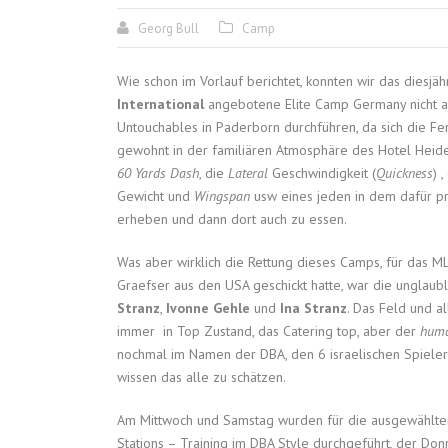
Georg Bull
Camp
Wie schon im Vorlauf berichtet, konnten wir das dies
International
angebotene Elite Camp Germany nicht a
Untouchables in Paderborn durchführen, da sich die Fe
gewohnt in der familiären Atmosphäre des Hotel Heide
60 Yards Dash
, die
Lateral
Geschwindigkeit (
Quickness
) 
Gewicht und
Wingspan
usw eines jeden in dem dafür pr
erheben und dann dort auch zu essen.
Was aber wirklich die Rettung dieses Camps, für das M
Graefser aus den USA geschickt hatte, war die unglaubl
Stranz
,
Ivonne Gehle
und
Ina Stranz
. Das Feld und a
immer in Top Zustand, das Catering top, aber der
huma
nochmal im Namen der DBA, den 6 israelischen Spiele
wissen das alle zu schätzen.
Am Mittwoch und Samstag wurden für die ausgewählte
Stations – Training im DBA Style durchgeführt, der Do