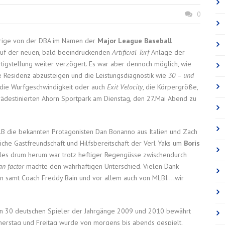
0
jährige von der DBA im Namen der
Major League Baseball
uf der neuen, bald beeindruckenden
Artificial Turf
Anlage der
rtigstellung weiter verzögert. Es war aber dennoch möglich, wie
 Residenz abzusteigen und die Leistungsdiagnostik wie
30 – und
, die Wurfgeschwindigkeit oder auch
Exit Velocity
, die Körpergröße,
ädestinierten Ahorn Sportpark am Dienstag, den 27.Mai Abend zu
LB die bekannten Protagonisten Dan Bonanno aus Italien und Zach
iche Gastfreundschaft und Hilfsbereitschaft der Verl Yaks um
Boris
lles drum herum war trotz heftiger Regengüsse zwischendurch
n factor
machte den wahrhaftigen Unterschied. Vielen Dank
rn samt Coach Freddy Bain und vor allem auch von MLBI….wir
n 30 deutschen Spieler der Jahrgänge 2009 und 2010 bewährt
nnerstag und Freitag wurde von morgens bis abends gespielt.