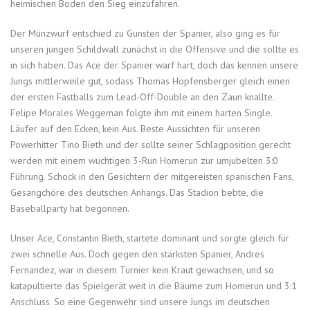
heimischen Boden den Sieg einzufahren.
Der Münzwurf entschied zu Gunsten der Spanier, also ging es für
unseren jungen Schildwall zunächst in die Offensive und die sollte es
in sich haben. Das Ace der Spanier warf hart, doch das kennen unsere
Jungs mittlerweile gut, sodass Thomas Hopfensberger gleich einen
der ersten Fastballs zum Lead-Off-Double an den Zaun knallte.
Felipe Morales Weggeman folgte ihm mit einem harten Single.
Läufer auf den Ecken, kein Aus. Beste Aussichten für unseren
Powerhitter Tino Bieth und der sollte seiner Schlagposition gerecht
werden mit einem wuchtigen 3-Run Homerun zur umjubelten 3:0
Führung. Schock in den Gesichtern der mitgereisten spanischen Fans,
Gesangchöre des deutschen Anhangs. Das Stadion bebte, die
Baseballparty hat begonnen.
Unser Ace, Constantin Bieth, startete dominant und sorgte gleich für
zwei schnelle Aus. Doch gegen den stärksten Spanier, Andres
Fernandez, war in diesem Turnier kein Kraut gewachsen, und so
katapultierte das Spielgerät weit in die Bäume zum Homerun und 3:1
Anschluss. So eine Gegenwehr sind unsere Jungs im deutschen