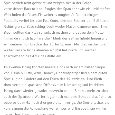
Spielbetrieb nicht gewohnt und zeigten sich in der Folge
verunsichert. Back-to-back Singles der Spanier sowie ein umkämpfter
Walk luden die Bases. Ein weiteres toughes At-Bat mit einigen
Foulballs verlief bis zum Full-Count, ehe der Spanier den Ball leicht
Richtung erste Base schlug. Doch weder Mason Cameron noch Tino
Bieth wollten das Play so wirklich machen und getreu dem Motto
“nimm du ihn, ich hab ihn sicher” blieb der Ball im Infield liegen und
ein weiterer Run brachte das 3:2 für Spanien. Mund abwischen und
weiter. Unsere Jungs atmeten ein Mal tief durch und sorgten
anschließend direkt für das dritte Aus.
Im zweiten Inning konnten unsere Jungs nach einem harten Single
von Tizian Sulilatu, Walk Thommy Hopfensperger und einem guten
Spielzug bei Läufern auf den Ecken das 4:2 erzielen. Tino Bieth
dominierte die spanische Offensive im Nachschlag und im dritten
Inning dann wieder gewohnt souverän und ließ nichts mehr zu, aber
auch der Spanische Werfer legte noch mal eine Schippe drauf und so
blieb es beim 4:2 nach drei gespielten Innings. Die Sonne lachte, die
Fans sangen die Atmosphäre war umwerfend. Baseball wie wir ihn
lieben, hochklassig und spannend.