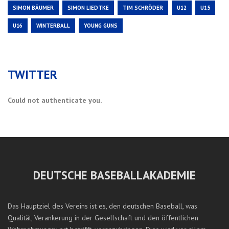
SIMON BÄUMER
SIMON LIEDTKE
TIM SCHRÖDER
U12
U15
U16
WINTERBALL
YOUNG GUNS
TWITTER
Could not authenticate you.
DEUTSCHE BASEBALLAKADEMIE
Das Hauptziel des Vereins ist es, den deutschen Baseball, was
Qualität, Verankerung in der Gesellschaft und den öffentlichen