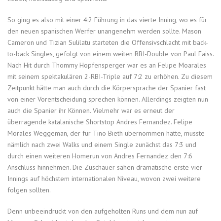
So ging es also mit einer 4:2 Führung in das vierte Inning, wo es für
den neuen spanischen Werfer unangenehm werden sollte. Mason
Cameron und Tizian Sulilatu starteten die Offensivschlacht mit back-
to-back Singles, gefolgt von einem weiten RBI-Double von Paul Faiss.
Nach Hit durch Thommy Hopfensperger war es an Felipe Moarales
mit seinem spektakulären 2-RBI-Triple auf 7:2 zu erhöhen. Zu diesem
Zeitpunkt hätte man auch durch die Körpersprache der Spanier fast
von einer Vorentscheidung sprechen können. Allerdings zeigten nun
auch die Spanier ihr Können. Vielmehr war es erneut der
überragende katalanische Shortstop Andres Fernandez. Felipe
Morales Weggeman, der für Tino Bieth übernommen hatte, musste
nämlich nach zwei Walks und einem Single zunächst das 7:3 und
durch einen weiteren Homerun von Andres Fernandez den 7:6
Anschluss hinnehmen. Die Zuschauer sahen dramatische erste vier
Innings auf höchstem internationalen Niveau, wovon zwei weitere
folgen sollten.
Denn unbeeindruckt von den aufgeholten Runs und dem nun auf