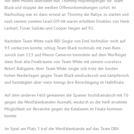
Auf dem Mound übernahm nun Thommy Hopfensperger für Team
Black und stoppte die weißen Offensivbemühungen sofort. Im
Nachschlag war es dann erneut an Thommy die Rallye zu starten und
nach seinem zweiten Lead-Off-Hit waren erhöhten Doubles von Henk
Lenhart, Tizian Sulilatu und Cooper Hegen auf 9:2.
Nachdem Team White nach RBI-Single von Emil Hofmüller noch auf
9:3 verkürzen konnte, schlug Team Black nochmals mit zwei Runs
zurück zum 11:3 und Mason Cameron beendete auf dem Wurfhügel
dann final alle Finalträume von Team White mit seinem scoreless
Relief, Ballgame. Aber Team White zeigte sich trotz der beiden
hohen Niederlagen gegen Team Black eindrucksvoll und kämpferisch
und bestätigten über viele Innings ihre Berechtigung im Halbfinale.
Auf dem anderen Feld gewannen die Spanier hochdramatisch mit 7:6
gegen die Westfalenbanden Auswahl, wodurch es die heiß ersehnte
Möglichkeit zur Revanche gegen die Katalanen im Finale kommen
konnte.
Im Spiel um Platz 3 traf die Westfalenbande auf das Team DBA