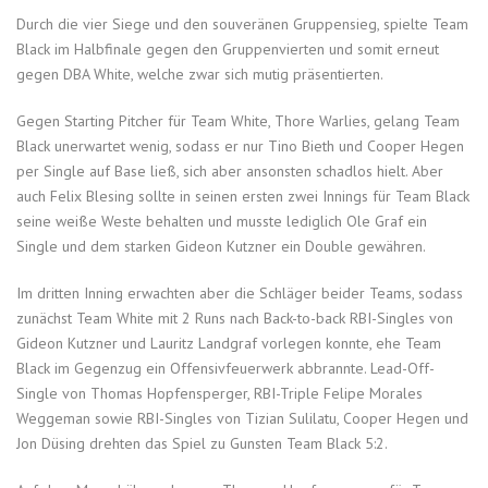
Durch die vier Siege und den souveränen Gruppensieg, spielte Team
Black im Halbfinale gegen den Gruppenvierten und somit erneut
gegen DBA White, welche zwar sich mutig präsentierten.
Gegen Starting Pitcher für Team White, Thore Warlies, gelang Team
Black unerwartet wenig, sodass er nur Tino Bieth und Cooper Hegen
per Single auf Base ließ, sich aber ansonsten schadlos hielt. Aber
auch Felix Blesing sollte in seinen ersten zwei Innings für Team Black
seine weiße Weste behalten und musste lediglich Ole Graf ein
Single und dem starken Gideon Kutzner ein Double gewähren.
Im dritten Inning erwachten aber die Schläger beider Teams, sodass
zunächst Team White mit 2 Runs nach Back-to-back RBI-Singles von
Gideon Kutzner und Lauritz Landgraf vorlegen konnte, ehe Team
Black im Gegenzug ein Offensivfeuerwerk abbrannte. Lead-Off-
Single von Thomas Hopfensperger, RBI-Triple Felipe Morales
Weggeman sowie RBI-Singles von Tizian Sulilatu, Cooper Hegen und
Jon Düsing drehten das Spiel zu Gunsten Team Black 5:2.