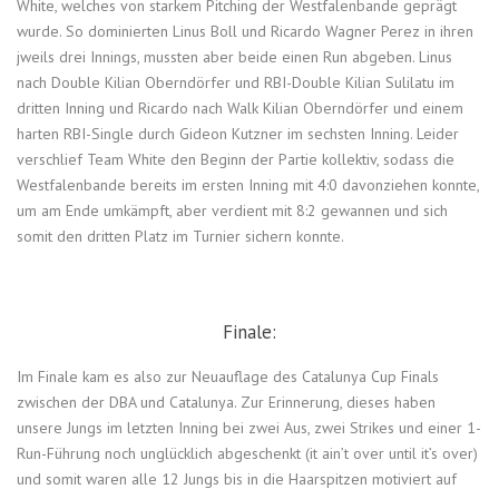
White, welches von starkem Pitching der Westfalenbande geprägt
wurde. So dominierten Linus Boll und Ricardo Wagner Perez in ihren
jweils drei Innings, mussten aber beide einen Run abgeben. Linus
nach Double Kilian Oberndörfer und RBI-Double Kilian Sulilatu im
dritten Inning und Ricardo nach Walk Kilian Oberndörfer und einem
harten RBI-Single durch Gideon Kutzner im sechsten Inning. Leider
verschlief Team White den Beginn der Partie kollektiv, sodass die
Westfalenbande bereits im ersten Inning mit 4:0 davonziehen konnte,
um am Ende umkämpft, aber verdient mit 8:2 gewannen und sich
somit den dritten Platz im Turnier sichern konnte.
Finale:
Im Finale kam es also zur Neuauflage des Catalunya Cup Finals
zwischen der DBA und Catalunya. Zur Erinnerung, dieses haben
unsere Jungs im letzten Inning bei zwei Aus, zwei Strikes und einer 1-
Run-Führung noch unglücklich abgeschenkt (it ain’t over until it’s over)
und somit waren alle 12 Jungs bis in die Haarspitzen motiviert auf