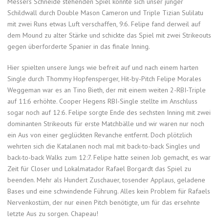
Messers Schneide stehenden Spiel konnte sich unser junger
Schildwall durch Double Mason Cameron und Triple Tizian Sulilatu
mit zwei Runs etwas Luft verschaffen, 9:6. Felipe fand derweil auf
dem Mound zu alter Stärke und schickte das Spiel mit zwei Strikeouts
gegen überforderte Spanier in das finale Inning.
Hier spielten unsere Jungs wie befreit auf und nach einem harten
Single durch Thommy Hopfensperger, Hit-by-Pitch Felipe Morales
Weggeman war es an Tino Bieth, der mit einem weiten 2-RBI-Triple
auf 11:6 erhöhte. Cooper Hegens RBI-Single stellte im Anschluss
sogar noch auf 12:6. Felipe sorgte Ende des sechsten Inning mit zwei
dominanten Strikeouts für erste Matchbälle und wir waren nur noch
ein Aus von einer geglückten Revanche entfernt. Doch plötzlich
wehrten sich die Katalanen noch mal mit back-to-back Singles und
back-to-back Walks zum 12:7. Felipe hatte seinen Job gemacht, es war
Zeit für Closer und Lokalmatador Rafael Borgardt das Spiel zu
beenden. Mehr als Hundert Zuschauer, tosender Applaus, geladene
Bases und eine schwindende Führung. Alles kein Problem für Rafaels
Nervenkostüm, der nur einen Pitch benötigte, um für das ersehnte
letzte Aus zu sorgen. Chapeau!