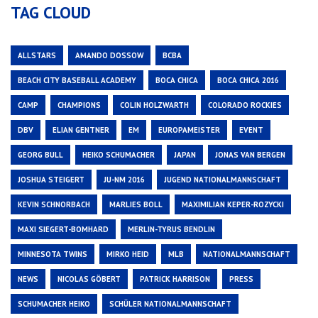
TAG CLOUD
ALLSTARS
AMANDO DOSSOW
BCBA
BEACH CITY BASEBALL ACADEMY
BOCA CHICA
BOCA CHICA 2016
CAMP
CHAMPIONS
COLIN HOLZWARTH
COLORADO ROCKIES
DBV
ELIAN GENTNER
EM
EUROPAMEISTER
EVENT
GEORG BULL
HEIKO SCHUMACHER
JAPAN
JONAS VAN BERGEN
JOSHUA STEIGERT
JU-NM 2016
JUGEND NATIONALMANNSCHAFT
KEVIN SCHNORBACH
MARLIES BOLL
MAXIMILIAN KEPER-ROZYCKI
MAXI SIEGERT-BOMHARD
MERLIN-TYRUS BENDLIN
MINNESOTA TWINS
MIRKO HEID
MLB
NATIONALMANNSCHAFT
NEWS
NICOLAS GÖBERT
PATRICK HARRISON
PRESS
SCHUMACHER HEIKO
SCHÜLER NATIONALMANNSCHAFT