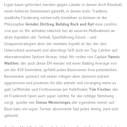
Ligen kaum gefordert werden gegen Länder in denen doch Baseball
einen höheren Stellenwert genießt, in denen mehr Tradition,
staatliche Förderung vorherrscht, bestehen zu können ist die
Philosophie
Grinder, Dirtbag, Bulldog Rock and Rat
eine
conditio
sine qua no
. Wir arbeiten natürlich bei all unseren Maßnahmen an
allen Aspekten der Technik, Spielführung, Einzel – und
Gruppenstrategien aber der mentale Aspekt ist der, der den
Unterschied ausmacht und allerdings hilft auch ein Top Catcher auf
internationalem Spitzen Niveau total: Wir reden von Captain
Yannic
Walther
, der auch diese EM wieder mit einer Batting Average von
um die 450 beendete, gefühlt jeden Baserunner bzw potentiellen
Basestealer auswarf, mit seiner ruhigen aber dennoch extrem
aggressiven und positiven Art alle antrieb und voranging wenn es
galt. Leftfielder und Firstbaseman (im Halbfinale)
Tim Fischer
, der
im Frankreich Spiel auch super catchte, für die richtige Stimmung
sorgt, spielte wie
Simon Weinsteiger,
der irgendwie immer auf
Base kam, ein super Turnier absolvierte fast jedes Inning, stark und
gekonnt.