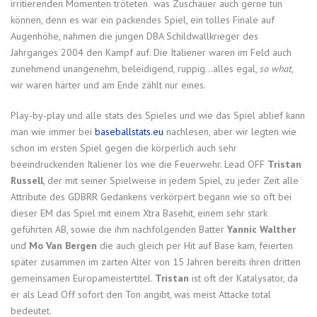
irritierenden Momenten tröteten was Zuschauer auch gerne tun
können, denn es war ein packendes Spiel, ein tolles Finale auf
Augenhöhe, nahmen die jungen DBA Schildwallkrieger des
Jahrganges 2004 den Kampf auf. Die Italiener waren im Feld auch
zunehmend unangenehm, beleidigend, ruppig…alles egal,
so what
,
wir waren härter und am Ende zählt nur eines.
Play-by-play und alle stats des Spieles und wie das Spiel ablief kann
man wie immer bei
baseballstats.eu
nachlesen, aber wir legten wie
schon im ersten Spiel gegen die körperlich auch sehr
beeindruckenden Italiener los wie die Feuerwehr. Lead OFF
Tristan
Russell
, der mit seiner Spielweise in jedem Spiel, zu jeder Zeit alle
Attribute des GDBRR Gedankens verkörpert begann wie so oft bei
dieser EM das Spiel mit einem Xtra Basehit, einem sehr stark
geführten AB, sowie die ihm nachfolgenden Batter
Yannic Walther
und
Mo Van Bergen
die auch gleich per Hit auf Base kam, feierten
später zusammen im zarten Alter von 15 Jahren bereits ihren dritten
gemeinsamen Europameistertitel.
Tristan
ist oft der Katalysator, da
er als Lead Off sofort den Ton angibt, was meist Attacke total
bedeutet.