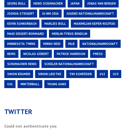
GEORG BULL
HEIKO SCHUMACHER
JAPAN
JONAS VAN BERGEN
JOSHUA STEIGERT
JU-NM 2016
JUGEND NATIONALMANNSCHAFT
KEVIN SCHNORBACH
MARLIES BOLL
MAXIMILIAN KEPER-ROZYCKI
MAXI SIEGERT-BOMHARD
MERLIN-TYRUS BENDLIN
MINNESOTA TWINS
MIRKO HEID
MLB
NATIONALMANNSCHAFT
NEWS
NICOLAS GÖBERT
PATRICK HARRISON
PRESS
SCHUMACHER HEIKO
SCHÜLER NATIONALMANNSCHAFT
SIMON BÄUMER
SIMON LIEDTKE
TIM SCHRÖDER
U12
U15
U16
WINTERBALL
YOUNG GUNS
TWITTER
Could not authenticate you.