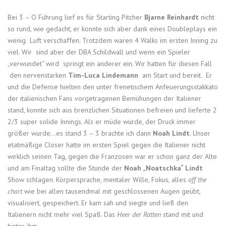
Bei 3 – O Führung lief es für Starting Pitcher
Bjarne Reinhardt
nicht
so rund, wie gedacht, er konnte sich aber dank eines Doubleplays ein
wenig Luft verschaffen. Trotzdem waren 4 Walks im ersten Inning zu
viel. Wir sind aber der DBA Schildwall und wenn ein Spieler
„verwundet“ wird springt ein anderer ein. Wir hatten für diesen Fall
den nervenstarken
Tim-Luca Lindemann
am Start und bereit. Er
und die Defense hielten den unter frenetischem Anfeuerungsstakkato
der italienischen Fans vorgetragenen Bemühungen der Italiener
stand, konnte sich aus brenzlichen Situationen befreien und lieferte 2
2/3 super solide Innings. Als er müde wurde, der Druck immer
größer wurde…es stand 3 – 3 brachte ich dann
Noah Lindt
. Unser
etatmäßige Closer hatte im ersten Spiel gegen die Italiener nicht
wirklich seinen Tag, gegen die Franzosen war er schon ganz der Alte
und am Finaltag sollte die Stunde der
Noah „Noatschka“ Lindt
Show schlagen. Körpersprache, mentaler Wille, Fokus, alles
off the
chart
wie bei allen tausendmal mit geschlossenen Augen geübt,
visualisiert, gespeichert. Er kam sah und siegte und ließ den
Italienern nicht mehr viel Spaß. Das
Heer der Ratten
stand mit und
hinter ihm.