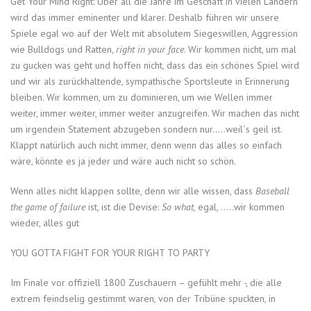
Get Your Mind Right: Über all die Jahre im Geschäft in vielen Ländern
wird das immer eminenter und klarer. Deshalb führen wir unsere
Spiele egal wo auf der Welt mit absolutem Siegeswillen, Aggression
wie Bulldogs und Ratten,
right in your face
. Wir kommen nicht, um mal
zu gucken was geht und hoffen nicht, dass das ein schönes Spiel wird
und wir als zurückhaltende, sympathische Sportsleute in Erinnerung
bleiben. Wir kommen, um zu dominieren, um wie Wellen immer
weiter, immer weiter, immer weiter anzugreifen. Wir machen das nicht
um irgendein Statement abzugeben sondern nur…..weil´s geil ist.
Klappt natürlich auch nicht immer, denn wenn das alles so einfach
wäre, könnte es ja jeder und wäre auch nicht so schön.
Wenn alles nicht klappen sollte, denn wir alle wissen, dass
Baseball
the game of failure
ist, ist die Devise:
So what
, egal, …..wir kommen
wieder, alles gut
YOU GOTTA FIGHT FOR YOUR RIGHT TO PARTY
Im Finale vor offiziell 1800 Zuschauern – gefühlt mehr -, die alle
extrem feindselig gestimmt waren, von der Tribüne spuckten, in