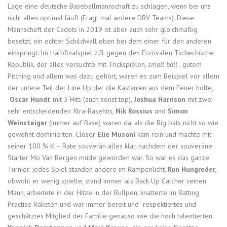
Lage eine deutsche Baseballmannschaft zu schlagen, wenn bei uns
nicht alles optimal läuft (Fragt mal andere DBV Teams). Diese
Mannschaft der Cadets in 2019 ist aber auch sehr gleichmäßig
besetzt, ein echter Schildwall eben bei dem einer für den anderen
einspringt: Im Halbfinalspiel z.B. gegen den Erzrivalen Tschechische
Republik, der alles versuchte mit Trickspielen,
small ball
, gutem
Pitching und allem was dazu gehört, waren es zum Beispiel vor allem
der untere Teil der Line Up der die Kastanien aus dem Feuer holte,
Oscar Hundt
mit 3 Hits (auch sonst top),
Joshua Harrison
mit zwei
sehr entscheidenden Xtra-Basehits,
Nik Rossius
und
Simon
Weinsteiger
(immer auf Base) waren da, als die Big bats nicht so wie
gewohnt dominierten. Closer
Elie Musoni
kam rein und machte mit
seiner 100 % K – Rate souverän alles klar, nachdem der souveräne
Starter Mo Van Bergen müde geworden war. So war es das ganze
Turnier: jedes Spiel standen andere im Rampenlicht.
Ron Hungreder
,
obwohl er wenig spielte, stand immer als Back Up Catcher seinen
Mann, arbeitete in der Hitze in der Bullpen, knatterte im Batting
Practise Raketen und war immer bereit und respektiertes und
geschätztes Mitglied der Familie genauso wie die hoch talentierten