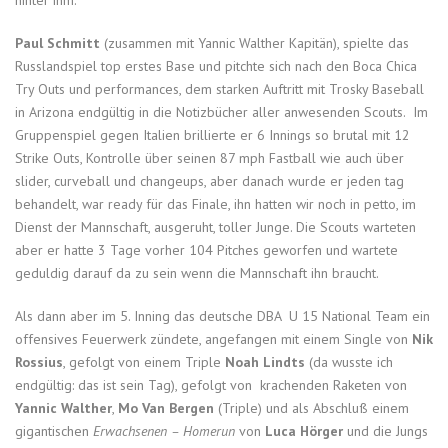
Paul Schmitt
(zusammen mit Yannic Walther Kapitän), spielte das
Russlandspiel top erstes Base und pitchte sich nach den Boca Chica
Try Outs und performances, dem starken Auftritt mit Trosky Baseball
in Arizona endgültig in die Notizbücher aller anwesenden Scouts. Im
Gruppenspiel gegen Italien brillierte er 6 Innings so brutal mit 12
Strike Outs, Kontrolle über seinen 87 mph Fastball wie auch über
slider, curveball und changeups, aber danach wurde er jeden tag
behandelt, war ready für das Finale, ihn hatten wir noch in petto, im
Dienst der Mannschaft, ausgeruht, toller Junge. Die Scouts warteten
aber er hatte 3 Tage vorher 104 Pitches geworfen und wartete
geduldig darauf da zu sein wenn die Mannschaft ihn braucht.
Als dann aber im 5. Inning das deutsche DBA U 15 National Team ein
offensives Feuerwerk zündete, angefangen mit einem Single von
Nik
Rossius
, gefolgt von einem Triple
Noah Lindts
(da wusste ich
endgültig: das ist sein Tag), gefolgt von krachenden Raketen von
Yannic Walther
,
Mo Van Bergen
(Triple) und als Abschluß einem
gigantischen
Erwachsenen – Homerun
von
Luca Hörger
und die Jungs