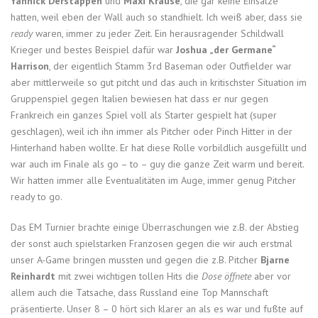
Yannick Derstappen
und
Maxi Krause
, die gar keine Einsätze
hatten, weil eben der Wall auch so standhielt. Ich weiß aber, dass sie
ready
waren, immer zu jeder Zeit. Ein herausragender Schildwall
Krieger und bestes Beispiel dafür war
Joshua „der Germane“
Harrison
, der eigentlich Stamm 3rd Baseman oder Outfielder war
aber mittlerweile so gut pitcht und das auch in kritischster Situation im
Gruppenspiel gegen Italien bewiesen hat dass er nur gegen
Frankreich ein ganzes Spiel voll als Starter gespielt hat (super
geschlagen), weil ich ihn immer als Pitcher oder Pinch Hitter in der
Hinterhand haben wollte. Er hat diese Rolle vorbildlich ausgefüllt und
war auch im Finale als go – to – guy die ganze Zeit warm und bereit.
Wir hatten immer alle Eventualitäten im Auge, immer genug Pitcher
ready to go.
Das EM Turnier brachte einige Überraschungen wie z.B. der Abstieg
der sonst auch spielstarken Franzosen gegen die wir auch erstmal
unser A-Game bringen mussten und gegen die z.B. Pitcher
Bjarne
Reinhardt
mit zwei wichtigen tollen Hits die
Dose öffnete
aber vor
allem auch die Tatsache, dass Russland eine Top Mannschaft
präsentierte. Unser 8 – 0 hört sich klarer an als es war und fußte auf