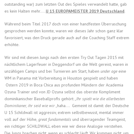
outstanding war) zum letzten Out des Spieles verwandelt hatte, gab
es kein Halten mehr…..
U 15 EUROPAMEISTER 2019 Deutschland
.
Während beim Titel 2017 doch von einer handfesten Überraschung
gesprochen werden konnte, waren wir dieses Jahr schon ganz klar
favorisiert, was den Druck gerade auch auf die Coaching Staff extrem
erhöhte.
Wir sind mit diesen Jungs nach den ersten Try Out Tagen 2015 mit
nächtlichem Lagerfeuer in Deggendorf um die Welt gereist, waren in
unzähligen Camps und bei Turnieren am Start, haben
under age
eine
WM in Panama mit Vorbereitung in Houston gespielt und haben
Ostern 2019 in Boca Chica aus profunden Mündern der Academia
Ozuna Trainer und von JD Ozuna selbst das oberste Kompliment
dominikanischer Baseballprofis gehört: „
Ihr spielt wie die allerbesten
Dominikaner, ihr seid wie wir
„haha…. Gemeint ist damit: der Deutsche
U 15 Schildwall ist aggressiv, extrem selbstbewusst, mental immer
voll auf der Höhe,
great fundamentals
und überragender Teamgeist,
ein richtiger SCHILDWALL eben wie wir diese Analogie verstehen.
Die Jungs brechen nicht, wenn es schlecht läuft. Wir kommen nicht, um