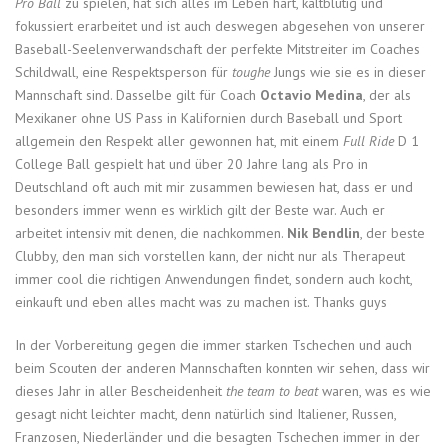
Pro Ball
zu spielen, hat sich alles im Leben hart, kaltblütig und
fokussiert erarbeitet und ist auch deswegen abgesehen von unserer
Baseball-Seelenverwandschaft der perfekte Mitstreiter im Coaches
Schildwall, eine Respektsperson für
toughe
Jungs wie sie es in dieser
Mannschaft sind. Dasselbe gilt für Coach
Octavio Medina
, der als
Mexikaner ohne US Pass in Kalifornien durch Baseball und Sport
allgemein den Respekt aller gewonnen hat, mit einem
Full Ride
D 1
College Ball gespielt hat und über 20 Jahre lang als Pro in
Deutschland oft auch mit mir zusammen bewiesen hat, dass er und
besonders immer wenn es wirklich gilt der Beste war. Auch er
arbeitet intensiv mit denen, die nachkommen.
Nik Bendlin
, der beste
Clubby, den man sich vorstellen kann, der nicht nur als Therapeut
immer cool die richtigen Anwendungen findet, sondern auch kocht,
einkauft und eben alles macht was zu machen ist. Thanks guys
In der Vorbereitung gegen die immer starken Tschechen und auch
beim Scouten der anderen Mannschaften konnten wir sehen, dass wir
dieses Jahr in aller Bescheidenheit
the team to beat
waren, was es wie
gesagt nicht leichter macht, denn natürlich sind Italiener, Russen,
Franzosen, Niederländer und die besagten Tschechen immer in der