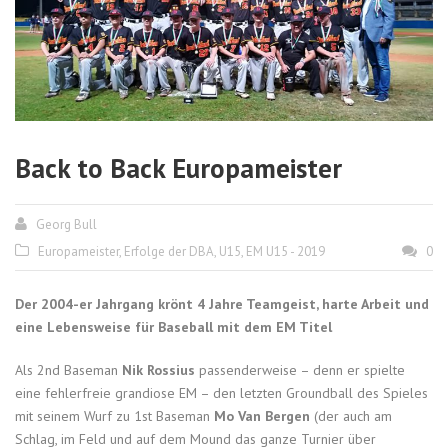
Back to Back Europameister
Georg Bull
Europameister
,
Erfolge der DBA
,
U15
,
EM U15 - 2019
0
Der 2004-er Jahrgang krönt 4 Jahre Teamgeist, harte Arbeit und
eine Lebensweise für Baseball mit dem EM Titel
Als 2nd Baseman
Nik Rossius
passenderweise – denn er spielte
eine fehlerfreie grandiose EM – den letzten Groundball des Spieles
mit seinem Wurf zu 1st Baseman
Mo Van Bergen
(der auch am
Schlag, im Feld und auf dem Mound das ganze Turnier über