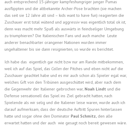
auch entsprechend 15-jähriger kampfeshungriger junger Pumas
ausflippten und die altbekannte Archer-Pose brachten (sie machen
das seit sie 12 Jahre alt sind – kids want to have fun) reagierten die
Zuschauer erst total wütend und aggressiv was eigentlich total ok ist,
denn was macht mehr Spaß als auswärts in feindseliger Umgebung
zu triumphieren? Die Italienischen Fans und auch manche Leute
anderer benachbarter orangener Nationen wurden immer
ungehaltener bis sie dann resignierten, so wurde es berichtet.
Ich habe das eigentlich gar nicht bzw nur am Rande mitbekommen,
weil ich auf das Spiel, das
Callen
der Pitches und eben nicht auf die
Zuschauer geachtet habe und es mir auch schon als Spieler egal war,
welches Gift von den Tribünen ausgeschüttet wird, aber nach dem
die Gegenwehr der Italiener gebrochen war,
Noah Lindt
und die
Defense sensationell das Spiel ins Ziel gebracht hatten, nach
Spielende als wir selig und die Italiener leise waren, wurde auch ich
darauf aufmerksam, dass der deutsche Auftritt Spuren hinterlassen
hatte und sogar ohne den Dominator
Paul Schmitz,
den alle
erwartet hatten und der auch wie gesagt noch bereit gewesen wäre.