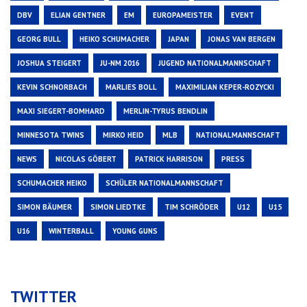
DBV
ELIAN GENTNER
EM
EUROPAMEISTER
EVENT
GEORG BULL
HEIKO SCHUMACHER
JAPAN
JONAS VAN BERGEN
JOSHUA STEIGERT
JU-NM 2016
JUGEND NATIONALMANNSCHAFT
KEVIN SCHNORBACH
MARLIES BOLL
MAXIMILIAN KEPER-ROZYCKI
MAXI SIEGERT-BOMHARD
MERLIN-TYRUS BENDLIN
MINNESOTA TWINS
MIRKO HEID
MLB
NATIONALMANNSCHAFT
NEWS
NICOLAS GÖBERT
PATRICK HARRISON
PRESS
SCHUMACHER HEIKO
SCHÜLER NATIONALMANNSCHAFT
SIMON BÄUMER
SIMON LIEDTKE
TIM SCHRÖDER
U12
U15
U16
WINTERBALL
YOUNG GUNS
TWITTER