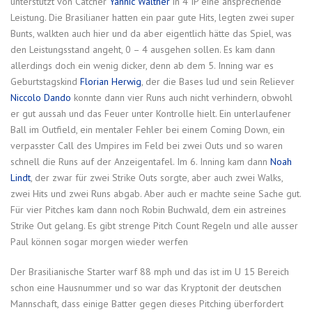
unterstützt von Catcher
Yannic Walther
in 4 IP eine ansprechende
Leistung. Die Brasilianer hatten ein paar gute Hits, legten zwei super
Bunts, walkten auch hier und da aber eigentlich hätte das Spiel, was
den Leistungsstand angeht, 0 – 4 ausgehen sollen. Es kam dann
allerdings doch ein wenig dicker, denn ab dem 5. Inning war es
Geburtstagskind
Florian Herwig
, der die Bases lud und sein Reliever
Niccolo Dando
konnte dann vier Runs auch nicht verhindern, obwohl
er gut aussah und das Feuer unter Kontrolle hielt. Ein unterlaufener
Ball im Outfield, ein mentaler Fehler bei einem Coming Down, ein
verpasster Call des Umpires im Feld bei zwei Outs und so waren
schnell die Runs auf der Anzeigentafel. Im 6. Inning kam dann
Noah
Lindt
, der zwar für zwei Strike Outs sorgte, aber auch zwei Walks,
zwei Hits und zwei Runs abgab. Aber auch er machte seine Sache gut.
Für vier Pitches kam dann noch Robin Buchwald, dem ein astreines
Strike Out gelang. Es gibt strenge Pitch Count Regeln und alle ausser
Paul können sogar morgen wieder werfen
Der Brasilianische Starter warf 88 mph und das ist im U 15 Bereich
schon eine Hausnummer und so war das Kryptonit der deutschen
Mannschaft, dass einige Batter gegen dieses Pitching überfordert