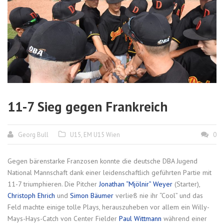
11-7 Sieg gegen Frankreich
Georg Bull
U15
,
EM U15 Wien
0
Gegen bärenstarke Franzosen konnte die deutsche DBA Jugend
National Mannschaft dank einer leidenschaftlich geführten Partie mit
11-7 triumphieren. Die Pitcher
Jonathan “Mjölnir” Weyer
(Starter),
Christoph Ehrich
und
Simon Bäumer
verließ nie ihr “Cool” und das
Feld machte einige tolle Plays, herauszuheben vor allem ein Willy-
Mays-Hays-Catch von Center Fielder
Paul Wittmann
während einer