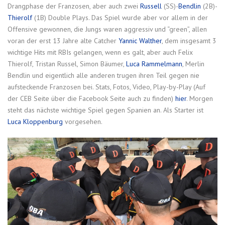
Drangphase der Franzosen, aber auch zwei
Russell
(SS)-
Bendlin
(2B)-
Thierolf
(1B) Double Plays. Das Spiel wurde aber vor allem in der
Offensive gewonnen, die Jungs waren aggressiv und “green”, allen
voran der erst 13 Jahre alte Catcher
Yannic Walther
, dem insgesamt 3
wichtige Hits mit RBIs gelangen, wenn es galt, aber auch Felix
Thierolf, Tristan Russel, Simon Bäumer,
Luca Rammelmann
, Merlin
Bendlin und eigentlich alle anderen trugen ihren Teil gegen nie
aufsteckende Franzosen bei. Stats, Fotos, Video, Play-by-Play (Auf
der CEB Seite über die Facebook Seite auch zu finden)
hier
. Morgen
steht das nächste wichtige Spiel gegen Spanien an. Als Starter ist
Luca Kloppenburg
vorgesehen.