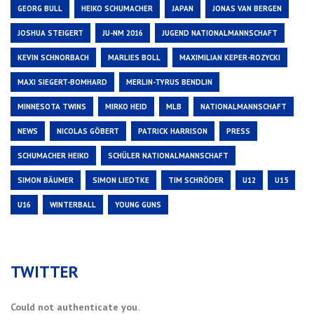
GEORG BULL
HEIKO SCHUMACHER
JAPAN
JONAS VAN BERGEN
JOSHUA STEIGERT
JU-NM 2016
JUGEND NATIONALMANNSCHAFT
KEVIN SCHNORBACH
MARLIES BOLL
MAXIMILIAN KEPER-ROZYCKI
MAXI SIEGERT-BOMHARD
MERLIN-TYRUS BENDLIN
MINNESOTA TWINS
MIRKO HEID
MLB
NATIONALMANNSCHAFT
NEWS
NICOLAS GÖBERT
PATRICK HARRISON
PRESS
SCHUMACHER HEIKO
SCHÜLER NATIONALMANNSCHAFT
SIMON BÄUMER
SIMON LIEDTKE
TIM SCHRÖDER
U12
U15
U16
WINTERBALL
YOUNG GUNS
TWITTER
Could not authenticate you.