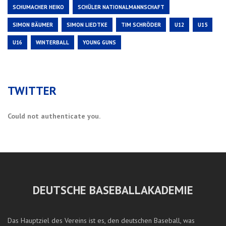
SCHUMACHER HEIKO
SCHÜLER NATIONALMANNSCHAFT
SIMON BÄUMER
SIMON LIEDTKE
TIM SCHRÖDER
U12
U15
U16
WINTERBALL
YOUNG GUNS
TWITTER
Could not authenticate you.
DEUTSCHE BASEBALLAKADEMIE
Das Hauptziel des Vereins ist es, den deutschen Baseball, was