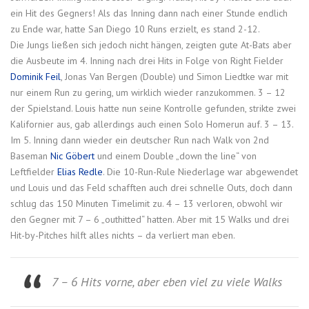
ein Hit des Gegners! Als das Inning dann nach einer Stunde endlich
zu Ende war, hatte San Diego 10 Runs erzielt, es stand 2-12.
Die Jungs ließen sich jedoch nicht hängen, zeigten gute At-Bats aber
die Ausbeute im 4. Inning nach drei Hits in Folge von Right Fielder
Dominik Feil
, Jonas Van Bergen (Double) und Simon Liedtke war mit
nur einem Run zu gering, um wirklich wieder ranzukommen. 3 – 12
der Spielstand. Louis hatte nun seine Kontrolle gefunden, strikte zwei
Kalifornier aus, gab allerdings auch einen Solo Homerun auf. 3 – 13.
Im 5. Inning dann wieder ein deutscher Run nach Walk von 2nd
Baseman
Nic Göbert
und einem Double „down the line“ von
Leftfielder
Elias Redle
. Die 10-Run-Rule Niederlage war abgewendet
und Louis und das Feld schafften auch drei schnelle Outs, doch dann
schlug das 150 Minuten Timelimit zu. 4 – 13 verloren, obwohl wir
den Gegner mit 7 – 6 „outhitted“ hatten. Aber mit 15 Walks und drei
Hit-by-Pitches hilft alles nichts – da verliert man eben.
7 – 6 Hits vorne, aber eben viel zu viele Walks