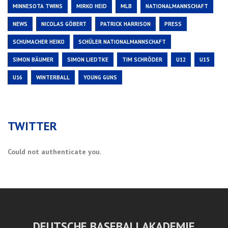
MINNESOTA TWINS
MIRKO HEID
MLB
NATIONALMANNSCHAFT
NEWS
NICOLAS GÖBERT
PATRICK HARRISON
PRESS
SCHUMACHER HEIKO
SCHÜLER NATIONALMANNSCHAFT
SIMON BÄUMER
SIMON LIEDTKE
TIM SCHRÖDER
U12
U15
U16
WINTERBALL
YOUNG GUNS
TWITTER
Could not authenticate you.
DEUTSCHE BASEBALLAKADEMIE