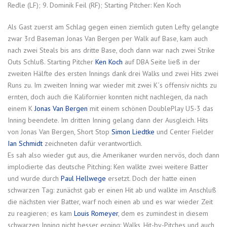
Redle (LF); 9. Dominik Feil (RF); Starting Pitcher: Ken Koch
Als Gast zuerst am Schlag gegen einen ziemlich guten Lefty gelangte
zwar 3rd Baseman Jonas Van Bergen per Walk auf Base, kam auch
nach zwei Steals bis ans dritte Base, doch dann war nach zwei Strike
Outs Schluß. Starting Pitcher
Ken Koch
auf DBA Seite ließ in der
zweiten Hälfte des ersten Innings dank drei Walks und zwei Hits zwei
Runs zu. Im zweiten Inning war wieder mit zwei K´s offensiv nichts zu
ernten, doch auch die Kalifornier konnten nicht nachlegen, da nach
einem K
Jonas Van Bergen
mit einem schönen DoublePlay U5-3 das
Inning beendete. Im dritten Inning gelang dann der Ausgleich. Hits
von Jonas Van Bergen, Short Stop
Simon Liedtke
und Center Fielder
Ian Schmidt
zeichneten dafür verantwortlich.
Es sah also wieder gut aus, die Amerikaner wurden nervös, doch dann
implodierte das deutsche Pitching: Ken walkte zwei weitere Batter
und wurde durch
Paul Hellwege
ersetzt. Doch der hatte einen
schwarzen Tag: zunächst gab er einen Hit ab und walkte im Anschluß
die nächsten vier Batter, warf noch einen ab und es war wieder Zeit
zu reagieren; es kam
Louis Romeyer
, dem es zumindest in diesem
schwarzen Inning nicht besser erging: Walks, Hit-by-Pitches und auch