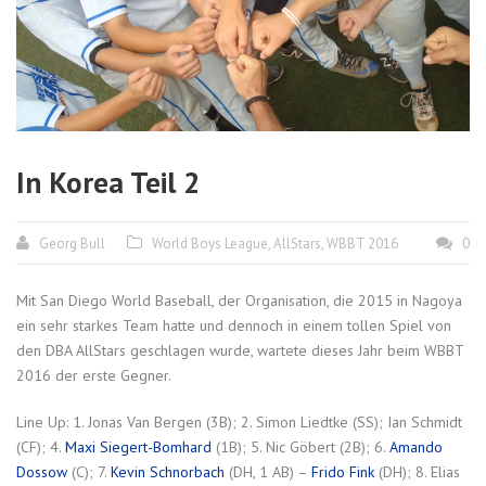
In Korea Teil 2
Georg Bull
World Boys League
,
AllStars
,
WBBT 2016
0
Mit San Diego World Baseball, der Organisation, die 2015 in Nagoya
ein sehr starkes Team hatte und dennoch in einem tollen Spiel von
den DBA AllStars geschlagen wurde, wartete dieses Jahr beim WBBT
2016 der erste Gegner.
Line Up: 1. Jonas Van Bergen (3B); 2. Simon Liedtke (SS); Ian Schmidt
(CF); 4.
Maxi Siegert-Bomhard
(1B); 5. Nic Göbert (2B); 6.
Amando
Dossow
(C); 7.
Kevin Schnorbach
(DH, 1 AB) –
Frido Fink
(DH); 8. Elias