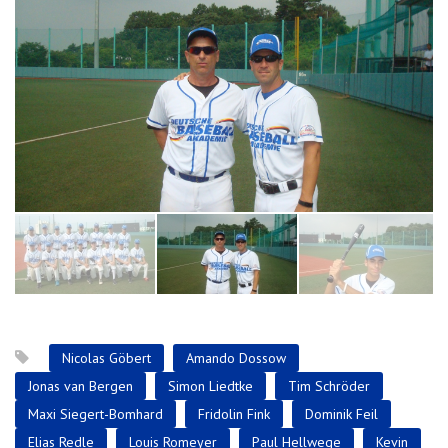
Nicolas Göbert
Amando Dossow
Jonas van Bergen
Simon Liedtke
Tim Schröder
Maxi Siegert-Bomhard
Fridolin Fink
Dominik Feil
Elias Redle
Louis Romeyer
Paul Hellwege
Kevin