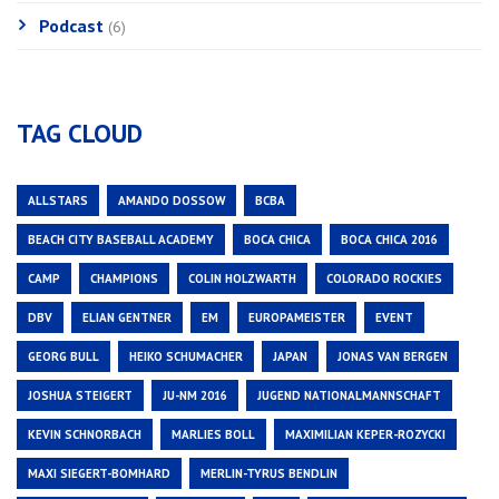
Podcast
(6)
TAG CLOUD
ALLSTARS
AMANDO DOSSOW
BCBA
BEACH CITY BASEBALL ACADEMY
BOCA CHICA
BOCA CHICA 2016
CAMP
CHAMPIONS
COLIN HOLZWARTH
COLORADO ROCKIES
DBV
ELIAN GENTNER
EM
EUROPAMEISTER
EVENT
GEORG BULL
HEIKO SCHUMACHER
JAPAN
JONAS VAN BERGEN
JOSHUA STEIGERT
JU-NM 2016
JUGEND NATIONALMANNSCHAFT
KEVIN SCHNORBACH
MARLIES BOLL
MAXIMILIAN KEPER-ROZYCKI
MAXI SIEGERT-BOMHARD
MERLIN-TYRUS BENDLIN