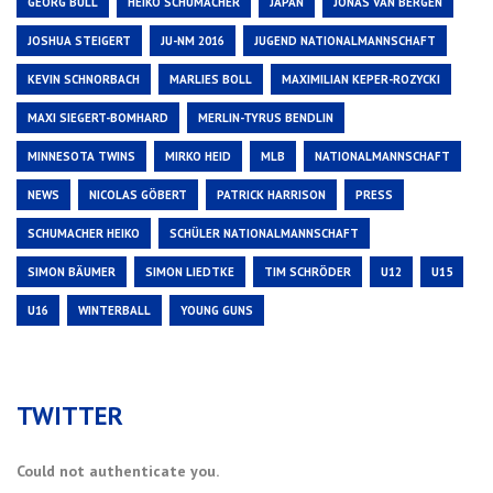
GEORG BULL
HEIKO SCHUMACHER
JAPAN
JONAS VAN BERGEN
JOSHUA STEIGERT
JU-NM 2016
JUGEND NATIONALMANNSCHAFT
KEVIN SCHNORBACH
MARLIES BOLL
MAXIMILIAN KEPER-ROZYCKI
MAXI SIEGERT-BOMHARD
MERLIN-TYRUS BENDLIN
MINNESOTA TWINS
MIRKO HEID
MLB
NATIONALMANNSCHAFT
NEWS
NICOLAS GÖBERT
PATRICK HARRISON
PRESS
SCHUMACHER HEIKO
SCHÜLER NATIONALMANNSCHAFT
SIMON BÄUMER
SIMON LIEDTKE
TIM SCHRÖDER
U12
U15
U16
WINTERBALL
YOUNG GUNS
TWITTER
Could not authenticate you.