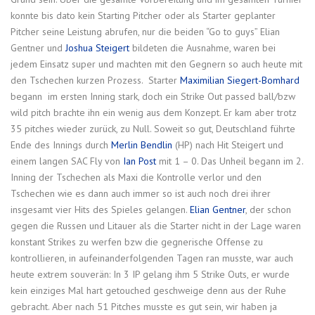
konnte bis dato kein Starting Pitcher oder als Starter geplanter
Pitcher seine Leistung abrufen, nur die beiden “Go to guys” Elian
Gentner und
Joshua Steigert
bildeten die Ausnahme, waren bei
jedem Einsatz super und machten mit den Gegnern so auch heute mit
den Tschechen kurzen Prozess. Starter
Maximilian Siegert-Bomhard
begann im ersten Inning stark, doch ein Strike Out passed ball/bzw
wild pitch brachte ihn ein wenig aus dem Konzept. Er kam aber trotz
35 pitches wieder zurück, zu Null. Soweit so gut, Deutschland führte
Ende des Innings durch
Merlin Bendlin
(HP) nach Hit Steigert und
einem langen SAC Fly von
Ian Post
mit 1 – 0. Das Unheil begann im 2.
Inning der Tschechen als Maxi die Kontrolle verlor und den
Tschechen wie es dann auch immer so ist auch noch drei ihrer
insgesamt vier Hits des Spieles gelangen.
Elian Gentner
, der schon
gegen die Russen und Litauer als die Starter nicht in der Lage waren
konstant Strikes zu werfen bzw die gegnerische Offense zu
kontrollieren, in aufeinanderfolgenden Tagen ran musste, war auch
heute extrem souverän: In 3 IP gelang ihm 5 Strike Outs, er wurde
kein einziges Mal hart getouched geschweige denn aus der Ruhe
gebracht. Aber nach 51 Pitches musste es gut sein, wir haben ja