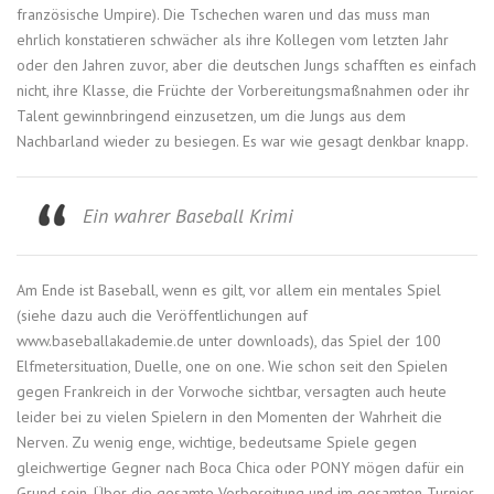
französische Umpire). Die Tschechen waren und das muss man
ehrlich konstatieren schwächer als ihre Kollegen vom letzten Jahr
oder den Jahren zuvor, aber die deutschen Jungs schafften es einfach
nicht, ihre Klasse, die Früchte der Vorbereitungsmaßnahmen oder ihr
Talent gewinnbringend einzusetzen, um die Jungs aus dem
Nachbarland wieder zu besiegen. Es war wie gesagt denkbar knapp.
Ein wahrer Baseball Krimi
Am Ende ist Baseball, wenn es gilt, vor allem ein mentales Spiel
(siehe dazu auch die Veröffentlichungen auf
www.baseballakademie.de unter downloads), das Spiel der 100
Elfmetersituation, Duelle, one on one. Wie schon seit den Spielen
gegen Frankreich in der Vorwoche sichtbar, versagten auch heute
leider bei zu vielen Spielern in den Momenten der Wahrheit die
Nerven. Zu wenig enge, wichtige, bedeutsame Spiele gegen
gleichwertige Gegner nach Boca Chica oder PONY mögen dafür ein
Grund sein. Über die gesamte Vorbereitung und im gesamten Turnier