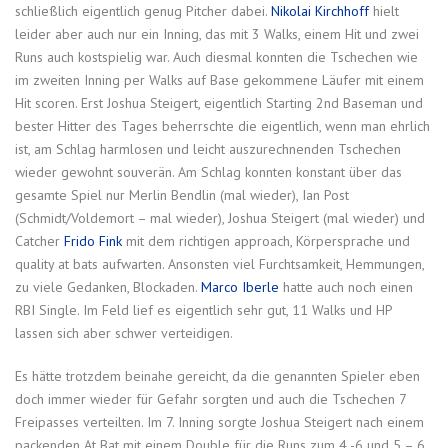
schließlich eigentlich genug Pitcher dabei.
Nikolai Kirchhoff
hielt
leider aber auch nur ein Inning, das mit 3 Walks, einem Hit und zwei
Runs auch kostspielig war. Auch diesmal konnten die Tschechen wie
im zweiten Inning per Walks auf Base gekommene Läufer mit einem
Hit scoren. Erst Joshua Steigert, eigentlich Starting 2nd Baseman und
bester Hitter des Tages beherrschte die eigentlich, wenn man ehrlich
ist, am Schlag harmlosen und leicht auszurechnenden Tschechen
wieder gewohnt souverän. Am Schlag konnten konstant über das
gesamte Spiel nur Merlin Bendlin (mal wieder), Ian Post
(Schmidt/Voldemort – mal wieder), Joshua Steigert (mal wieder) und
Catcher
Frido Fink
mit dem richtigen approach, Körpersprache und
quality at bats aufwarten. Ansonsten viel Furchtsamkeit, Hemmungen,
zu viele Gedanken, Blockaden.
Marco Iberle
hatte auch noch einen
RBI Single. Im Feld lief es eigentlich sehr gut, 11 Walks und HP
lassen sich aber schwer verteidigen.
Es hätte trotzdem beinahe gereicht, da die genannten Spieler eben
doch immer wieder für Gefahr sorgten und auch die Tschechen 7
Freipasses verteilten. Im 7. Inning sorgte Joshua Steigert nach einem
packenden At Bat mit einem Double für die Runs zum 4 -6 und 5 – 6