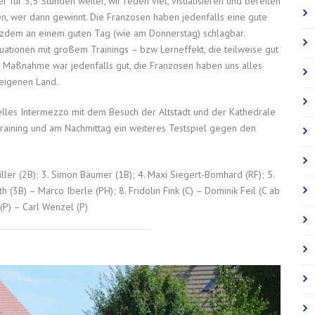
r für 3,5 Stunden weiter, wir reden viel, visualisieren und bereiten
en, wer dann gewinnt. Die Franzosen haben jedenfalls eine gute
otzdem an einem guten Tag (wie am Donnerstag) schlagbar.
uationen mit großem Trainings – bzw Lerneffekt, die teilweise gut
 Maßnahme war jedenfalls gut, die Franzosen haben uns alles
 eigenen Land.
relles Intermezzo mit dem Besuch der Altstadt und der Kathedrale
aining und am Nachmittag ein weiteres Testspiel gegen den
üller (2B); 3. Simon Bäumer (1B); 4. Maxi Siegert-Bomhard (RF); 5.
th (3B) – Marco Iberle (PH); 8. Fridolin Fink (C) – Dominik Feil (C ab
 (P) – Carl Wenzel (P)