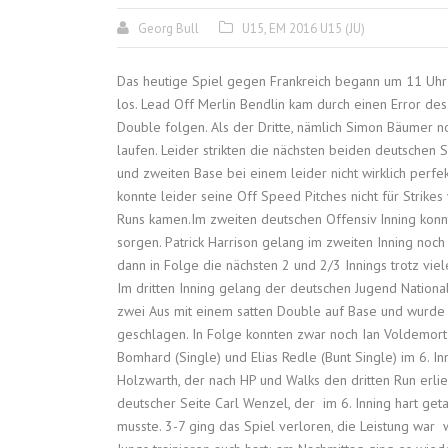
Georg Bull
U15
,
EM 2016 U15 (JU)
Das heutige Spiel gegen Frankreich begann um 11 Uhr 
los. Lead Off Merlin Bendlin kam durch einen Error de
Double folgen. Als der Dritte, nämlich Simon Bäumer n
laufen. Leider strikten die nächsten beiden deutsche
und zweiten Base bei einem leider nicht wirklich perfe
konnte leider seine Off Speed Pitches nicht für Strikes
Runs kamen.Im zweiten deutschen Offensiv Inning konn
sorgen. Patrick Harrison gelang im zweiten Inning noch 
dann in Folge die nächsten 2 und 2/3 Innings trotz vie
Im dritten Inning gelang der deutschen Jugend Natio
zwei Aus mit einem satten Double auf Base und wurde 
geschlagen. In Folge konnten zwar noch Ian Voldemort 
Bomhard (Single) und Elias Redle (Bunt Single) im 6. In
Holzwarth, der nach HP und Walks den dritten Run erlie
deutscher Seite Carl Wenzel, der im 6. Inning hart ge
musste. 3-7 ging das Spiel verloren, die Leistung war