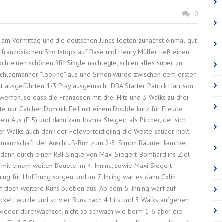
0
am Vormittag und die deutschen Jungs legten zunächst einmal gut
s französischen Shortstops auf Base und Henry Müller ließ einen
och einen schönen RBI Single nachlegte, schien alles super zu
n Schlagmänner “looking” aus und Simon wurde zwischen dem ersten
kt ausgeführten 1-3 Play ausgemacht. DBA Starter Patrick Harrison
 werfen, so dass die Franzosen mit drei Hits und 3 Walks zu drei
te nur Catcher Dominik Feil mit einem Double kurz für Freude
ein Aus (F 5) und dann kam Joshua Steigert als Pitcher, der sich
ler Walks auch dank der Feldverteidigung die Weste sauber hielt.
nalmannschaft der Anschluß-Run zum 2-3. Simon Bäumer kam bei
dann durch einen RBI Single von Maxi Siegert-Bomhard ins Ziel
mit einem weiten Double im 4. Inning, sowie Maxi Siegert –
ning für Hoffnung sorgen und im 7. Inning war es dann Colin
f doch weitere Runs blieben aus. Ab dem 5. Inning warf auf
tackelt wurde und so vier Runs nach 4 Hits und 3 Walks aufgeben
 wieder durchwachsen, nicht so schwach wie beim 1-6 aber die