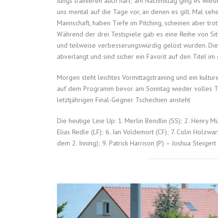
Jungs trainieren auch hart; am Nachmittag ging es wiede
uns mental auf die Tage vor, an denen es gilt. Mal seh
Mannschaft, haben Tiefe im Pitching, scheinen aber tr
Während der drei Testspiele gab es eine Reihe von Sit
und teilweise verbesserungswürdig gelöst wurden. Die
abverlangt und sind sicher ein Favorit auf den Titel im
Morgen steht leichtes Vormittagstraining und ein kultu
auf dem Programm bevor am Sonntag wieder volles Tr
letztjährigen Final-Gegner Tschechien ansteht
Die heutige Line Up: 1. Merlin Bendlin (SS); 2. Henry M
Elias Redle (LF); 6. Ian Voldemort (CF); 7. Colin Holzwar
dem 2. Inning); 9. Patrick Harrison (P) – Joshua Steigert