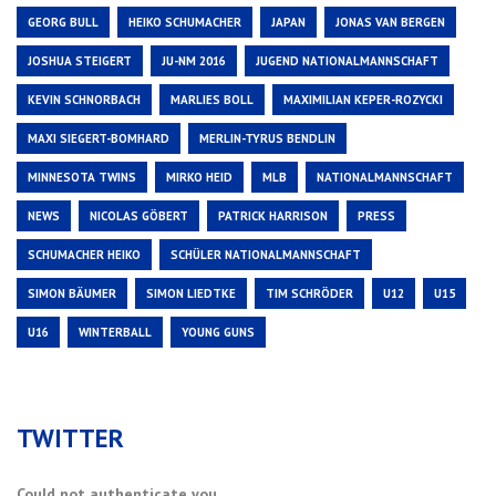
GEORG BULL
HEIKO SCHUMACHER
JAPAN
JONAS VAN BERGEN
JOSHUA STEIGERT
JU-NM 2016
JUGEND NATIONALMANNSCHAFT
KEVIN SCHNORBACH
MARLIES BOLL
MAXIMILIAN KEPER-ROZYCKI
MAXI SIEGERT-BOMHARD
MERLIN-TYRUS BENDLIN
MINNESOTA TWINS
MIRKO HEID
MLB
NATIONALMANNSCHAFT
NEWS
NICOLAS GÖBERT
PATRICK HARRISON
PRESS
SCHUMACHER HEIKO
SCHÜLER NATIONALMANNSCHAFT
SIMON BÄUMER
SIMON LIEDTKE
TIM SCHRÖDER
U12
U15
U16
WINTERBALL
YOUNG GUNS
TWITTER
Could not authenticate you.