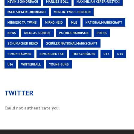
KEVIN SCHNORBACH
MARLIES BOLL
MAXIMILIAN KEPER-ROZYCKI
MAXI SIEGERT-BOMHARD
MERLIN-TYRUS BENDLIN
MINNESOTA TWINS
MIRKO HEID
MLB
NATIONALMANNSCHAFT
NEWS
NICOLAS GÖBERT
PATRICK HARRISON
PRESS
SCHUMACHER HEIKO
SCHÜLER NATIONALMANNSCHAFT
SIMON BÄUMER
SIMON LIEDTKE
TIM SCHRÖDER
U12
U15
U16
WINTERBALL
YOUNG GUNS
TWITTER
Could not authenticate you.