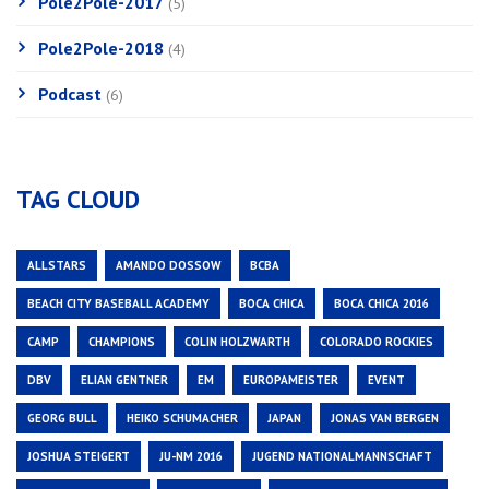
Pole2Pole-2017
(5)
Pole2Pole-2018
(4)
Podcast
(6)
TAG CLOUD
ALLSTARS
AMANDO DOSSOW
BCBA
BEACH CITY BASEBALL ACADEMY
BOCA CHICA
BOCA CHICA 2016
CAMP
CHAMPIONS
COLIN HOLZWARTH
COLORADO ROCKIES
DBV
ELIAN GENTNER
EM
EUROPAMEISTER
EVENT
GEORG BULL
HEIKO SCHUMACHER
JAPAN
JONAS VAN BERGEN
JOSHUA STEIGERT
JU-NM 2016
JUGEND NATIONALMANNSCHAFT