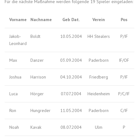
Für die nächste Maßnahme werden folgende 19 Spieler eingeladen:
Vorname
Nachname
Geb Dat.
Verein
Pos
Jakob-
Boldt
10.05.2004
HH Stealers
P/IF
Leonhard
Max
Danzer
03.09.2004
Paderborn
IF/OF
Joshua
Harrison
04.10.2004
Friedberg
P/IF
Luca
Hörger
07.07.2004
Heidenheim
P/C/IF
Ron
Hungreder
11.05.2004
Paderborn
C/IF
Noah
Kavak
08.07.2004
Ulm
P