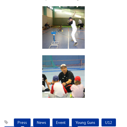
Press
News
Event
Young Guns
U12