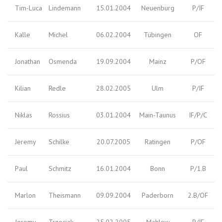
Tim-Luca
Lindemann
15.01.2004
Neuenburg
P/IF
Kalle
Michel
06.02.2004
Tübingen
OF
Jonathan
Osmenda
19.09.2004
Mainz
P/OF
Kilian
Redle
28.02.2005
Ulm
P/IF
Niklas
Rossius
03.01.2004
Main-Taunus
IF/P/C
Jeremy
Schilke
20.07.2005
Ratingen
P/OF
Paul
Schmitz
16.01.2004
Bonn
P/1.B
Marlon
Theismann
09.09.2004
Paderborn
2.B/OF
Jeremy
Trzeciak
25.02.2005
Mahlow
P/IF