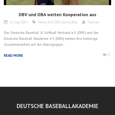
DBV und DBA weiten Kooperation aus
11 Sep 2015
News
,
U12
,
DBV
,
Georg Bull
Damian
Der Deutsche Baseball & Softball Verband e.V. (DBV) und die
Deutsche Baseball Akademie e.V. (DBA) weiten ihre bisherige
Zusammenarbeit auf die Altersgruppe...
0
READ MORE
DEUTSCHE BASEBALLAKADEMIE