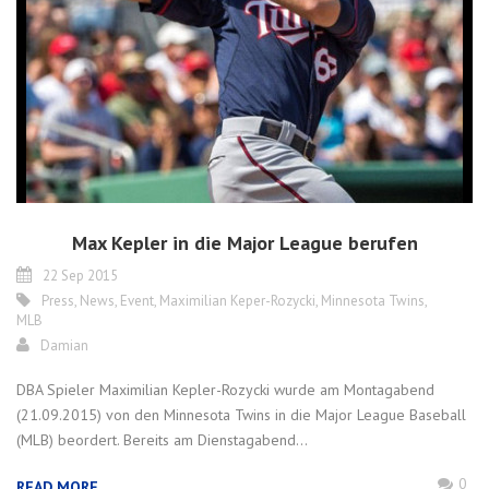
Max Kepler in die Major League berufen
22 Sep 2015
Press
,
News
,
Event
,
Maximilian Keper-Rozycki
,
Minnesota Twins
,
MLB
Damian
DBA Spieler Maximilian Kepler-Rozycki wurde am Montagabend
(21.09.2015) von den Minnesota Twins in die Major League Baseball
(MLB) beordert. Bereits am Dienstagabend...
0
READ MORE