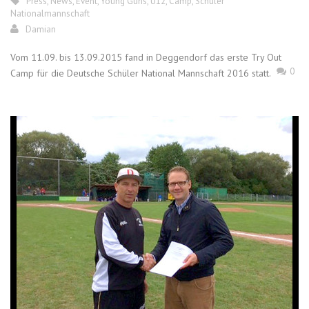
Press
,
News
,
Event
,
Young Guns
,
U12
,
Camp
,
Schüler
Nationalmannschaft
Damian
Vom 11.09. bis 13.09.2015 fand in Deggendorf das erste Try Out
0
Camp für die Deutsche Schüler National Mannschaft 2016 statt.