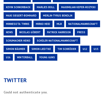
KEVIN SCHNORBACH
MARLIES BOLL
MAXIMILIAN KEPER-ROZYCKI
MAXI SIEGERT-BOMHARD
MERLIN-TYRUS BENDLIN
MINNESOTA TWINS
MIRKO HEID
MLB
NATIONALMANNSCHAFT
NEWS
NICOLAS GÖBERT
PATRICK HARRISON
PRESS
SCHUMACHER HEIKO
SCHÜLER NATIONALMANNSCHAFT
SIMON BÄUMER
SIMON LIEDTKE
TIM SCHRÖDER
U12
U15
U16
WINTERBALL
YOUNG GUNS
TWITTER
Could not authenticate you.