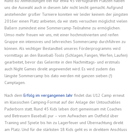
Rund 80 Anmeldungen bei nur etwa 45 verfügbaren Plätzen haben
uns die Auswahl auch in diesem Jahr nicht leicht gemacht. Aufgrund
anstehender großer Turniere konnten wir leider keinem der jüngsten
2016er einen Platz anbieten, da wir stets versuchen möglichst vielen
Ballern zumindest eine Sommercamp-Teilnahme zu ermöglichen.
Umso mehr freuen wir uns, mit einer hochmotivierten und reifen
Gruppe ein intensives und lehrreiches Sommercamp durchführen zu
können. Als wichtiger Bestandteil unseres Förderprogramms wird
vormittags an den Baseball-Tools (Schlagen, Fangen, Werfen, Laufen)
gearbeitet, bevor das Gelernte in den Nachmittags- und erstmals
auch Night Games direkt angewendet wird. Es wird zudem das
längste Sommercamp bis dato werden mit ganzen sieben (!)
Camptagen.
Nach dem
Erfolg im vergangenen Jahr
findet das U12 Camp erneut
im klassischen Camping-Format auf der Anlage der Untouchables
Paderborn statt. Rund 45 Kids leben dort gemeinsam mit Coaches
und Betreuern Baseball pur – vom Aufwachen am Outfield über
Training und Spiele bis hin zu Lagerfeuer und Übernachtung direkt
am Platz. Und für die stärksten 18 Kids geht es in direktem Anschluss