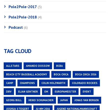
Pole2Pole-2017
(5)
Pole2Pole-2018
(4)
Podcast
(6)
TAG CLOUD
ALLSTARS
AMANDO DOSSOW
BCBA
BEACH CITY BASEBALL ACADEMY
BOCA CHICA
BOCA CHICA 2016
CAMP
CHAMPIONS
COLIN HOLZWARTH
COLORADO ROCKIES
DBV
ELIAN GENTNER
EM
EUROPAMEISTER
EVENT
GEORG BULL
HEIKO SCHUMACHER
JAPAN
JONAS VAN BERGEN
JOSHUA STEIGERT
JU-NM 2016
JUGEND NATIONALMANNSCHAFT