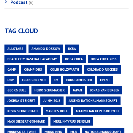
Podcast
(6)
TAG CLOUD
ALLSTARS
AMANDO DOSSOW
BCBA
BEACH CITY BASEBALL ACADEMY
BOCA CHICA
BOCA CHICA 2016
CAMP
CHAMPIONS
COLIN HOLZWARTH
COLORADO ROCKIES
DBV
ELIAN GENTNER
EM
EUROPAMEISTER
EVENT
GEORG BULL
HEIKO SCHUMACHER
JAPAN
JONAS VAN BERGEN
JOSHUA STEIGERT
JU-NM 2016
JUGEND NATIONALMANNSCHAFT
KEVIN SCHNORBACH
MARLIES BOLL
MAXIMILIAN KEPER-ROZYCKI
MAXI SIEGERT-BOMHARD
MERLIN-TYRUS BENDLIN
MINNESOTA TWINS
MIRKO HEID
MLB
NATIONALMANNSCHAFT