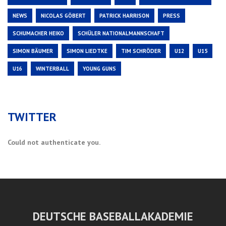
NEWS
NICOLAS GÖBERT
PATRICK HARRISON
PRESS
SCHUMACHER HEIKO
SCHÜLER NATIONALMANNSCHAFT
SIMON BÄUMER
SIMON LIEDTKE
TIM SCHRÖDER
U12
U15
U16
WINTERBALL
YOUNG GUNS
TWITTER
Could not authenticate you.
DEUTSCHE BASEBALLAKADEMIE