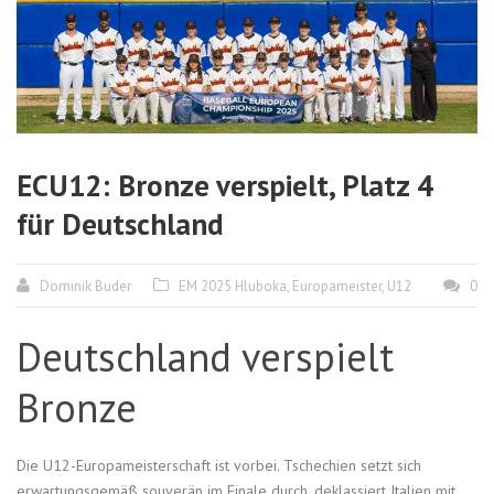
ECU12: Bronze verspielt, Platz 4
für Deutschland
Dominik Buder
EM 2025 Hluboka
,
Europameister
,
U12
0
Deutschland verspielt
Bronze
Die U12-Europameisterschaft ist vorbei. Tschechien setzt sich
erwartungsgemäß souverän im Finale durch, deklassiert Italien mit