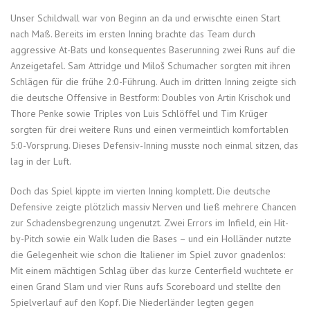
Unser Schildwall war von Beginn an da und erwischte einen Start
nach Maß. Bereits im ersten Inning brachte das Team durch
aggressive At-Bats und konsequentes Baserunning zwei Runs auf die
Anzeigetafel. Sam Attridge und Miloš Schumacher sorgten mit ihren
Schlägen für die frühe 2:0-Führung. Auch im dritten Inning zeigte sich
die deutsche Offensive in Bestform: Doubles von Artin Krischok und
Thore Penke sowie Triples von Luis Schlöffel und Tim Krüger
sorgten für drei weitere Runs und einen vermeintlich komfortablen
5:0-Vorsprung. Dieses Defensiv-Inning musste noch einmal sitzen, das
lag in der Luft.
Doch das Spiel kippte im vierten Inning komplett. Die deutsche
Defensive zeigte plötzlich massiv Nerven und ließ mehrere Chancen
zur Schadensbegrenzung ungenutzt. Zwei Errors im Infield, ein Hit-
by-Pitch sowie ein Walk luden die Bases – und ein Holländer nutzte
die Gelegenheit wie schon die Italiener im Spiel zuvor gnadenlos:
Mit einem mächtigen Schlag über das kurze Centerfield wuchtete er
einen Grand Slam und vier Runs aufs Scoreboard und stellte den
Spielverlauf auf den Kopf. Die Niederländer legten gegen