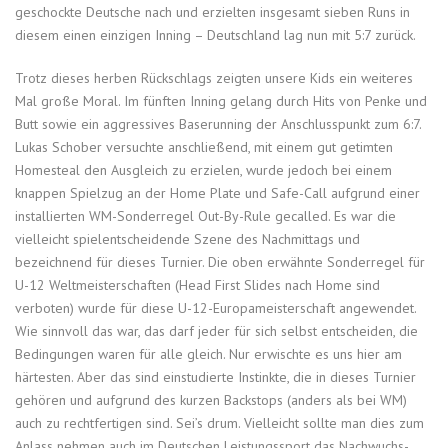
geschockte Deutsche nach und erzielten insgesamt sieben Runs in
diesem einen einzigen Inning – Deutschland lag nun mit 5:7 zurück.
Trotz dieses herben Rückschlags zeigten unsere Kids ein weiteres
Mal große Moral. Im fünften Inning gelang durch Hits von Penke und
Butt sowie ein aggressives Baserunning der Anschlusspunkt zum 6:7.
Lukas Schober versuchte anschließend, mit einem gut getimten
Homesteal den Ausgleich zu erzielen, wurde jedoch bei einem
knappen Spielzug an der Home Plate und Safe-Call aufgrund einer
installierten WM-Sonderregel Out-By-Rule gecalled. Es war die
vielleicht spielentscheidende Szene des Nachmittags und
bezeichnend für dieses Turnier. Die oben erwähnte Sonderregel für
U-12 Weltmeisterschaften (Head First Slides nach Home sind
verboten) wurde für diese U-12-Europameisterschaft angewendet.
Wie sinnvoll das war, das darf jeder für sich selbst entscheiden, die
Bedingungen waren für alle gleich. Nur erwischte es uns hier am
härtesten. Aber das sind einstudierte Instinkte, die in dieses Turnier
gehören und aufgrund des kurzen Backstops (anders als bei WM)
auch zu rechtfertigen sind. Sei’s drum. Vielleicht sollte man dies zum
Anlass nehmen auch im Deutschen Leistungssport das Nachwuchs-