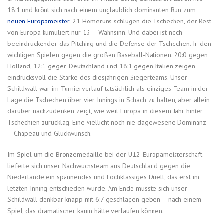
18:1 und krönt sich nach einem unglaublich dominanten Run zum
neuen Europameister
. 21 Homeruns schlugen die Tschechen, der Rest
von Europa kumuliert nur 13 – Wahnsinn. Und dabei ist noch
beeindruckender das Pitching und die Defense der Tschechen. In den
wichtigen Spielen gegen die großen Baseball-Nationen. 20:0 gegen
Holland, 12:1 gegen Deutschland und 18:1 gegen Italien zeigen
eindrucksvoll die Stärke des diesjährigen Siegerteams. Unser
Schildwall war im Turnierverlauf tatsächlich als einziges Team in der
Lage die Tschechen über vier Innings in Schach zu halten, aber allein
darüber nachzudenken zeigt, wie weit Europa in diesem Jahr hinter
Tschechien zurücklag. Eine viellicht noch nie dagewesene Dominanz
– Chapeau und Glückwunsch.
Im Spiel um die Bronzemedaille bei der U12-Europameisterschaft
lieferte sich unser Nachwuchsteam aus Deutschland gegen die
Niederlande ein spannendes und hochklassiges Duell, das erst im
letzten Inning entschieden wurde. Am Ende musste sich unser
Schildwall denkbar knapp mit 6:7 geschlagen geben – nach einem
Spiel, das dramatischer kaum hätte verlaufen können.