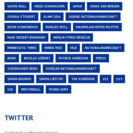
GEORG BULL
HEIKO SCHUMACHER
JAPAN
JONAS VAN BERGEN
JOSHUA STEIGERT
JU-NM 2016
JUGEND NATIONALMANNSCHAFT
KEVIN SCHNORBACH
MARLIES BOLL
MAXIMILIAN KEPER-ROZYCKI
MAXI SIEGERT-BOMHARD
MERLIN-TYRUS BENDLIN
MINNESOTA TWINS
MIRKO HEID
MLB
NATIONALMANNSCHAFT
NEWS
NICOLAS GÖBERT
PATRICK HARRISON
PRESS
SCHUMACHER HEIKO
SCHÜLER NATIONALMANNSCHAFT
SIMON BÄUMER
SIMON LIEDTKE
TIM SCHRÖDER
U12
U15
U16
WINTERBALL
YOUNG GUNS
TWITTER
Could not authenticate you.