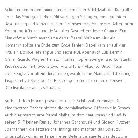
Schon in den ersten Innings übernahm unser Schildwall die Kontrolle
über das Spielgeschehen. Mit wuchtigen Schlägen, konsequentem
Baserunning und konzentrierter Defensive bauten unsere Baller ihren
Vorsprung früh aus und ließen den Gastgebern keine Chance. Zum
Man-of-the-Match avancierte dabei Pascal Maibaum. Nur ein
Homerun sollte am Ende zum Cycle fehlen. Dabei kam er auf vier
Hits, ein Double, ein Triple und sechs RBI. Aber auch Luis Fermin
Giere, Ricardo Wagner Perez, Thomas Hopfensperger und Constantin
Bieth setzten mit jeweils zwei Hits offensiv Akzente. Unser Team
überzeugte vor allem durch eine geschlossene Mannschaftsleistung:
Insgesamt 23 Runs bei 16 Hits zeugen erneut von der offensiven
Durchschlagskraft des Kaders.
Auch auf dem Mound präsentierte sich Schildwall dominant. Die
eingesetzten Pitcher hielten die dominikanische Offensive in Schach.
Auch hier marschierte Pascal Maibaum dominant voran und ließ in
seinen 3 IP keinen Run zu. Johannes Gorohovski und Gideon Kutzner
übernahmen die letzten drei Innings und machten das Spiel zu.
Unterstützt von einer fehlerfreien Defensive agierte das deutsche