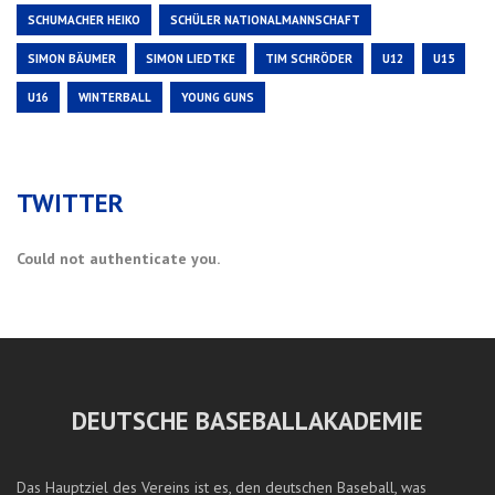
SCHUMACHER HEIKO
SCHÜLER NATIONALMANNSCHAFT
SIMON BÄUMER
SIMON LIEDTKE
TIM SCHRÖDER
U12
U15
U16
WINTERBALL
YOUNG GUNS
TWITTER
Could not authenticate you.
DEUTSCHE BASEBALLAKADEMIE
Das Hauptziel des Vereins ist es, den deutschen Baseball, was