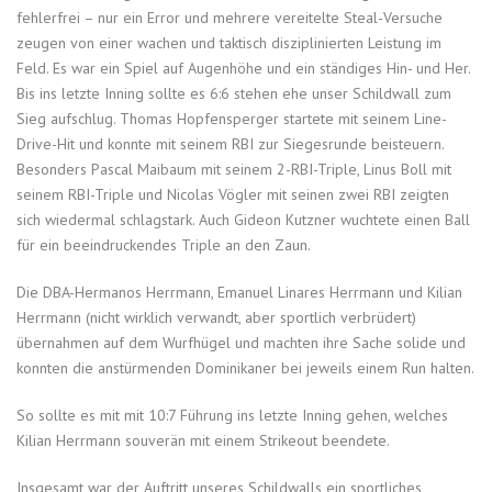
fehlerfrei – nur ein Error und mehrere vereitelte Steal-Versuche
zeugen von einer wachen und taktisch disziplinierten Leistung im
Feld. Es war ein Spiel auf Augenhöhe und ein ständiges Hin- und Her.
Bis ins letzte Inning sollte es 6:6 stehen ehe unser Schildwall zum
Sieg aufschlug. Thomas Hopfensperger startete mit seinem Line-
Drive-Hit und konnte mit seinem RBI zur Siegesrunde beisteuern.
Besonders Pascal Maibaum mit seinem 2-RBI-Triple, Linus Boll mit
seinem RBI-Triple und Nicolas Vögler mit seinen zwei RBI zeigten
sich wiedermal schlagstark. Auch Gideon Kutzner wuchtete einen Ball
für ein beeindruckendes Triple an den Zaun.
Die DBA-Hermanos Herrmann, Emanuel Linares Herrmann und Kilian
Herrmann (nicht wirklich verwandt, aber sportlich verbrüdert)
übernahmen auf dem Wurfhügel und machten ihre Sache solide und
konnten die anstürmenden Dominikaner bei jeweils einem Run halten.
So sollte es mit mit 10:7 Führung ins letzte Inning gehen, welches
Kilian Herrmann souverän mit einem Strikeout beendete.
Insgesamt war der Auftritt unseres Schildwalls ein sportliches