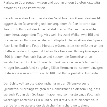
Parkett zu überzeugen wissen und auch in engen Spielen kaltblütig,
emotionslos und konzentriert.
Bereits im ersten Inning setzte der Schildwall ein klares Zeichen. Mit
aggressivem Baserunning und konsequenten At-Bats brachte das
Team früh Runs auf die Anzeigetafel. Pascal Maibaum erwischte
einen herausragenden Tag. Mit zwei Hits, zwei Walks, zwei RBI und
drei erzielten Runs war er der auffälligste Offensivakteur des Spiels.
Auch Linus Boll und Felipe Morales präsentierten sich effizient an der
Platte – beide schlugen mit harten Hits bei einer Batting Average von
.500 je einen Run nach Hause und setzten die Dominikaner so
konstant unter Druck. Auch von der Bank waren unsere Schildwall-
Krieger hellwach. Und so gelang Kilian Hermann bei seinem einzigen
Plate Appearance sofort ein Hit, RBI und Run – perfekte Ausbeute.
Der Schildwall zeigte dabei nicht nur in der Offensive seine
Qualitäten. Allerdings zeigten die Dominikaner an diesem Tag, dass
sie auch Pop in den Schlägern haben und so musste Linus Boll nach
wackeliger Kontrolle (4 BB) und 5 Hits direkt 5 Runs hinnehmen. In
der Defensive agierte die deutsche Mannschaft weitgehend