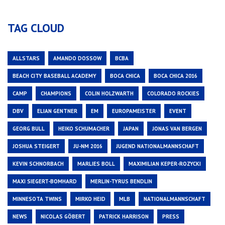
TAG CLOUD
ALLSTARS
AMANDO DOSSOW
BCBA
BEACH CITY BASEBALL ACADEMY
BOCA CHICA
BOCA CHICA 2016
CAMP
CHAMPIONS
COLIN HOLZWARTH
COLORADO ROCKIES
DBV
ELIAN GENTNER
EM
EUROPAMEISTER
EVENT
GEORG BULL
HEIKO SCHUMACHER
JAPAN
JONAS VAN BERGEN
JOSHUA STEIGERT
JU-NM 2016
JUGEND NATIONALMANNSCHAFT
KEVIN SCHNORBACH
MARLIES BOLL
MAXIMILIAN KEPER-ROZYCKI
MAXI SIEGERT-BOMHARD
MERLIN-TYRUS BENDLIN
MINNESOTA TWINS
MIRKO HEID
MLB
NATIONALMANNSCHAFT
NEWS
NICOLAS GÖBERT
PATRICK HARRISON
PRESS